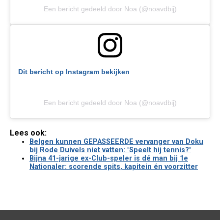
Een bericht gedeeld door Noa (@noavdbij)
Dit bericht op Instagram bekijken
Een bericht gedeeld door Noa (@noavdbij)
Lees ook:
Belgen kunnen GEPASSEERDE vervanger van Doku
bij Rode Duivels niet vatten: "Speelt hij tennis?"
Bijna 41-jarige ex-Club-speler is dé man bij 1e
Nationaler: scorende spits, kapitein én voorzitter