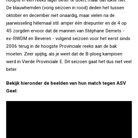
hoopte in een reeks lager beter te doen, maar dat lukte niet.
De blauwhemden (vorig seizoen in rood) deden het tussen
oktober en december niet onaardig, maar vielen na de
jaarwisseling hélemaal stil: amper één driepunter en de 4 op
45 zorgden ervoor dat de mannen van Stéphane Demets -
ex-RWDM en Beveren - volgend seizoen voor het eerst sinds
2006 terug in de hoogste Provinciale reeks aan de bak
moeten. Zeer spijtig, als je weet dat de B-ploeg kampioen
werd in Vierde Provinciale E. Dit seizoen gaat het dus niet veel
beter.
Bekijk hieronder de beelden van hun match tegen ASV
Geel: