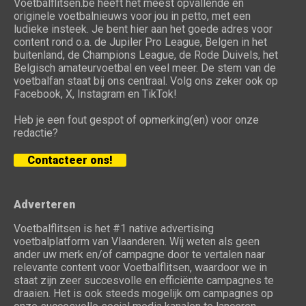
Voetbalflitsen.be heeft het meest opvallende en
originele voetbalnieuws voor jou in petto, met een
ludieke insteek. Je bent hier aan het goede adres voor
content rond o.a. de Jupiler Pro League, Belgen in het
buitenland, de Champions League, de Rode Duivels, het
Belgisch amateurvoetbal en veel meer. De stem van de
voetbalfan staat bij ons centraal. Volg ons zeker ook op
Facebook, X, Instagram en TikTok!
Heb je een fout gespot of opmerking(en) voor onze
redactie?
Contacteer ons!
Adverteren
Voetbalflitsen is het #1 native advertising
voetbalplatform van Vlaanderen. Wij weten als geen
ander uw merk en/of campagne door te vertalen naar
relevante content voor Voetbalflitsen, waardoor we in
staat zijn zeer succesvolle en efficiënte campagnes te
draaien. Het is ook steeds mogelijk om campagnes op