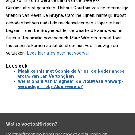
altijd zo. In 2013 werd de band van de twee ex-
Genkies abrupt gebroken. Thibaut Courtois zou de toenmalige
vriendin van Kevin De Bruyne, Caroline Lijnen, namelijk troost
geboden hebben nadat de middenvelder een slippertje had
begaan. Toen De Bruyne achter de waarheid kwam, was hij
furieus. Toenmalig bondscoach Marc Wilmots moest toen
tussenbeide komen zodat de sfeer niet voor eeuwig zou
verzieken.
Lees hier alles over het voorval.
Lees ook:
Maak kennis met Sophie de Vries, de Nederlandse
vrouw van Jan Vertonghen
Wie is Shani Van Mieghem, de vrouw van Antwerp-
verdediger Toby Alderweireld?
Wat is voetbalflitsen?
Voetbalflitsen.be heeft het meest opvallende en