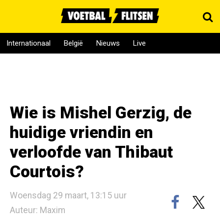
Internationaal
België
Nieuws
Live
Wie is Mishel Gerzig, de
huidige vriendin en
verloofde van Thibaut
Courtois?
Woensdag 29 maart, 13:15 uur
Auteur: Maxim