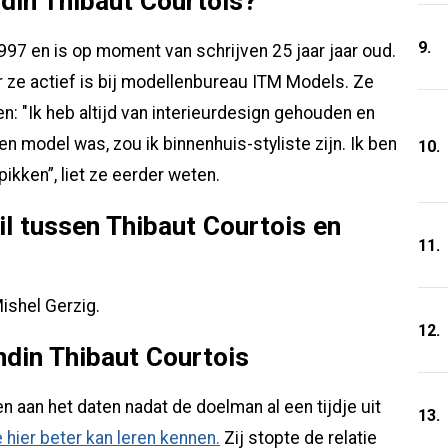
ndin Thibaut Courtois?
9.
997 en is op moment van schrijven 25 jaar jaar oud.
r ze actief is bij modellenbureau ITM Models. Ze
n: "Ik heb altijd van interieurdesign gehouden en
n model was, zou ik binnenhuis-styliste zijn. Ik ben
10.
ikken”, liet ze eerder weten.
il tussen Thibaut Courtois en
11.
Mishel Gerzig.
12.
din Thibaut Courtois
n aan het daten nadat de doelman al een tijdje uit
13.
 hier beter kan leren kennen.
Zij stopte de relatie