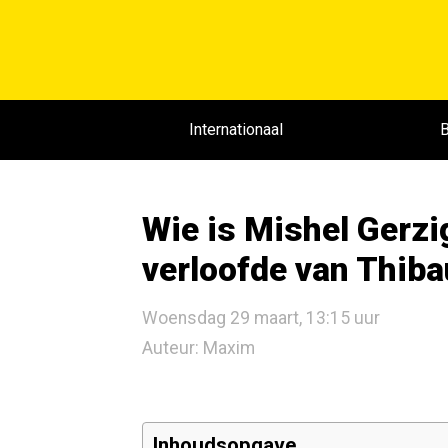
Internationaal
B
Wie is Mishel Gerzig
verloofde van Thiba
Woensdag 29 maart, 13:15 uur
Auteur: Maxim
Inhoudsopgave