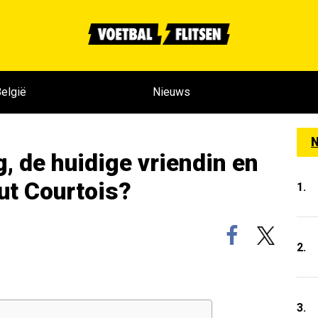
elgië
Nieuws
N
, de huidige vriendin en
ut Courtois?
1.
2.
3.