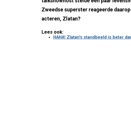
talkshowhost stelde een paar levensvr
Zweedse superster reageerde daarop zo
acteren, Zlatan?
Lees ook:
HAHA! Zlatan's standbeeld is beter da