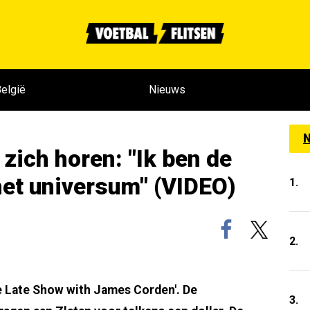
elgië
Nieuws
N
 zich horen: "Ik ben de
 het universum" (VIDEO)
1.
2.
he Late Show with James Corden'. De
3.