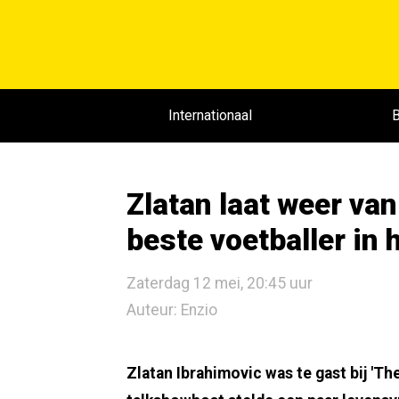
Internationaal
B
Zlatan laat weer van
beste voetballer in
Zaterdag 12 mei, 20:45 uur
Auteur: Enzio
Zlatan Ibrahimovic was te gast bij 'T