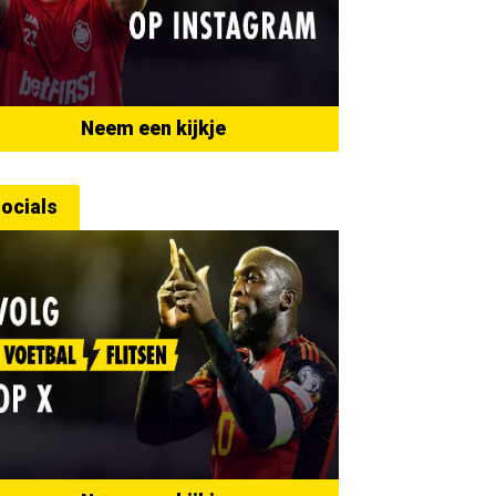
Neem een kijkje
ocials