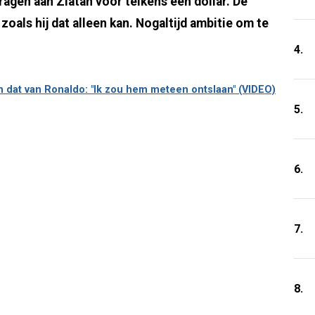
agen aan Zlatan voor telkens een dollar. De
als hij dat alleen kan. Nogaltijd ambitie om te
4.
n dat van Ronaldo: "Ik zou hem meteen ontslaan" (VIDEO)
5.
6.
7.
8.