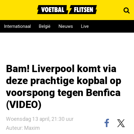
Internationaal
België
Nieuws
Live
Bam! Liverpool komt via
deze prachtige kopbal op
voorspong tegen Benfica
(VIDEO)
Woensdag 13 april, 21:30 uur
Auteur: Maxim