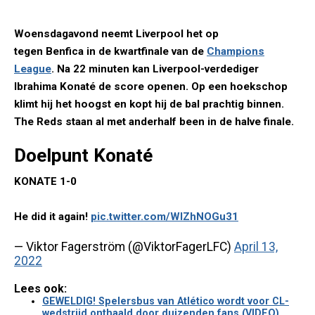
Woensdagavond neemt Liverpool het op
tegen Benfica in de kwartfinale van de
Champions
League
. Na 22 minuten kan Liverpool-verdediger
Ibrahima Konaté de score openen. Op een hoekschop
klimt hij het hoogst en kopt hij de bal prachtig binnen.
The Reds staan al met anderhalf been in de halve finale.
Doelpunt Konaté
KONATE 1-0
He did it again!
pic.twitter.com/WlZhNOGu31
— Viktor Fagerström (@ViktorFagerLFC)
April 13,
2022
Lees ook:
GEWELDIG! Spelersbus van Atlético wordt voor CL-
wedstrijd onthaald door duizenden fans (VIDEO)