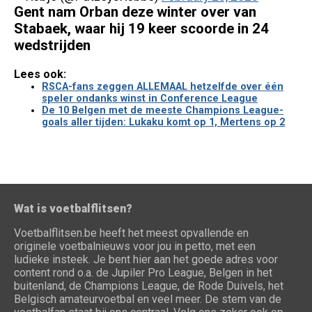
Gent nam Orban deze winter over van
Stabaek, waar hij 19 keer scoorde in 24
wedstrijden
Lees ook:
RSCA-fans zeggen ALLEMAAL hetzelfde over één
speler ondanks winst in Conference League
De 10 Belgen met de meeste Champions League-
goals aller tijden: Lukaku komt op 1, Mertens op 2
Wat is voetbalflitsen?
Voetbalflitsen.be heeft het meest opvallende en
originele voetbalnieuws voor jou in petto, met een
ludieke insteek. Je bent hier aan het goede adres voor
content rond o.a. de Jupiler Pro League, Belgen in het
buitenland, de Champions League, de Rode Duivels, het
Belgisch amateurvoetbal en veel meer. De stem van de