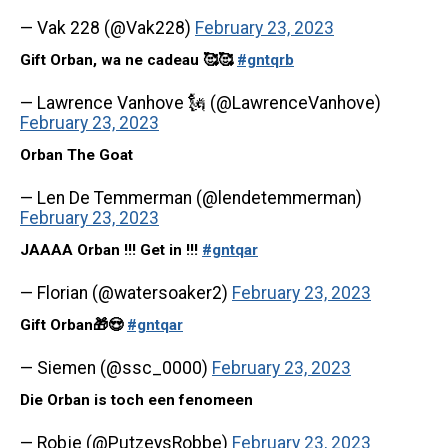
— Vak 228 (@Vak228)
February 23, 2023
Gift Orban, wa ne cadeau 🥰🥰
#gntqrb
— Lawrence Vanhove 🗽 (@LawrenceVanhove)
February 23, 2023
Orban The Goat
— Len De Temmerman (@lendetemmerman)
February 23, 2023
JAAAA Orban !!! Get in !!!
#gntqar
— Florian (@watersoaker2)
February 23, 2023
Gift Orban🎁😍
#gntqar
— Siemen (@ssc_0000)
February 23, 2023
Die Orban is toch een fenomeen
— Robje (@PutzeysRobbe)
February 23, 2023