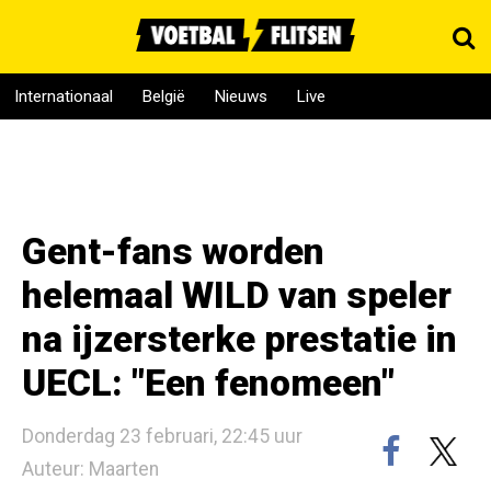
Internationaal
België
Nieuws
Live
Gent-fans worden
helemaal WILD van speler
na ijzersterke prestatie in
UECL: "Een fenomeen"
Donderdag 23 februari, 22:45 uur
Auteur: Maarten