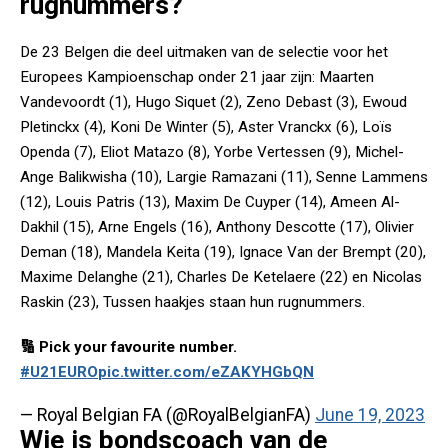
rugnummers?
De 23 Belgen die deel uitmaken van de selectie voor het
Europees Kampioenschap onder 21 jaar zijn: Maarten
Vandevoordt (1), Hugo Siquet (2), Zeno Debast (3), Ewoud
Pletinckx (4), Koni De Winter (5), Aster Vranckx (6), Loïs
Openda (7), Eliot Matazo (8), Yorbe Vertessen (9), Michel-
Ange Balikwisha (10), Largie Ramazani (11), Senne Lammens
(12), Louis Patris (13), Maxim De Cuyper (14), Ameen Al-
Dakhil (15), Arne Engels (16), Anthony Descotte (17), Olivier
Deman (18), Mandela Keita (19), Ignace Van der Brempt (20),
Maxime Delanghe (21), Charles De Ketelaere (22) en Nicolas
Raskin (23), Tussen haakjes staan hun rugnummers.
🔢 Pick your favourite number.
#U21EURO
pic.twitter.com/eZAKYHGbQN
— Royal Belgian FA (@RoyalBelgianFA)
June 19, 2023
Wie is bondscoach van de