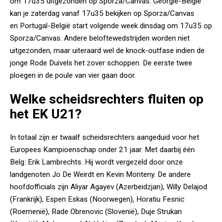
om 17u35 uitgezonden op Sporza/Canvas. Georgië-België
kan je zaterdag vanaf 17u35 bekijken op Sporza/Canvas
en Portugal-België start volgende week dinsdag om 17u35 op
Sporza/Canvas. Andere beloftewedstrijden worden niet
uitgezonden, maar uiteraard wel de knock-outfase indien de
jonge Rode Duivels het zover schoppen. De eerste twee
ploegen in de poule van vier gaan door.
Welke scheidsrechters fluiten op
het EK U21?
In totaal zijn er twaalf scheidsrechters aangeduid voor het
Europees Kampioenschap onder 21 jaar. Met daarbij één
Belg: Erik Lambrechts. Hij wordt vergezeld door onze
landgenoten Jo De Weirdt en Kevin Monteny. De andere
hoofdofficials zijn Aliyar Agayev (Azerbeidzjan), Willy Delajod
(Frankrijk), Espen Eskas (Noorwegen), Horatiu Fesnic
(Roemenië), Rade Obrenovic (Slovenië), Duje Strukan