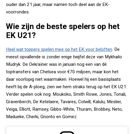
ouder dan 21 jaar, maar namen toch deel aan de EK-
voorrondes.
Wie zijn de beste spelers op het
EK U21?
Heel wat toppers spelen mee op het EK voor beloften
. De
meest opvallende is zonder enige twijfel deze van Mykhailo
Mudryk. De Oekraïner was in januari nog een van dé
toptransfers van Chelsea voor €70 miljoen, maar kon het
daar voorlopig niet waarmaken. Hoewel hij een basisplaats
heeft bij de A-ploeg, zien we hem straks terug op het EK U21.
Verder spelen ook nog: Moukoko, Smith Rowe, Jones, Tonali,
Gravenberch, De Ketelaere, Tavares, Colwill, Kalulu, Meslier,
Veiga, Elliott, Ramsey, Gibbs-White, Thuram, Brobbey, Neto,
Madueke, Cherki, Gnonto en Gomez.