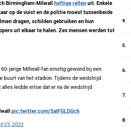
ch Birmingham-Milwall
heftige rellen
uit. Enkele
kaar op de vuist en de politie moest tussenbeide
4.
men dragen, schilden gebruiken en hun
pers uit elkaar te halen. Zes mensen werden tot
5.
60-jarige Millwall-fan ernstig gewond bij een
6.
de buurt van het stadion. Tijdens de wedstrijd
alles leidde ertoe dat er na de wedstrijd
7.
lwall
pic.twitter.com/SaIFGLDGch
8.
il 25, 2022