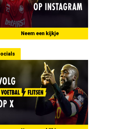
Neem een kijkje
ocials