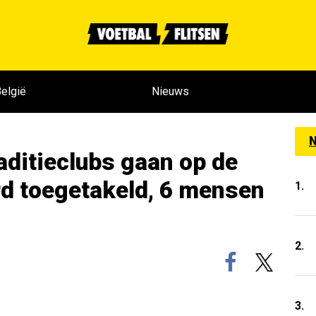
elgië
Nieuws
N
aditieclubs gaan op de
rd toegetakeld, 6 mensen
1.
2.
3.