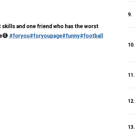
9.
 skills and one friend who has the worst
ne😅
#foryou
#foryoupage
#funny
#football
10.
11.
12.
13.