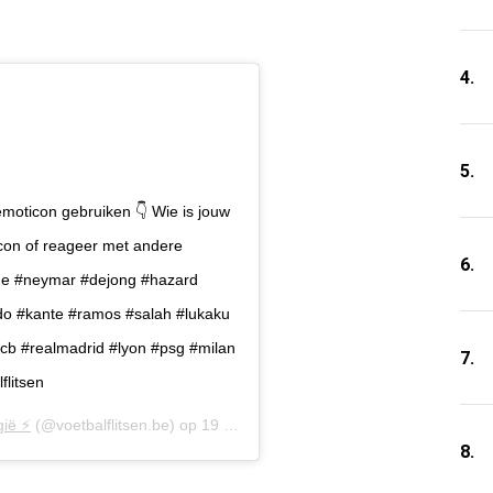
4.
5.
emoticon gebruiken 👇 Wie is jouw
icon of reageer met andere
6.
yne #neymar #dejong #hazard
do #kante #ramos #salah #lukaku
#fcb #realmadrid #lyon #psg #milan
7.
flitsen
ië ⚡️
(@voetbalflitsen.be) op
19 Feb 2020 om 1:00 (PST)
8.