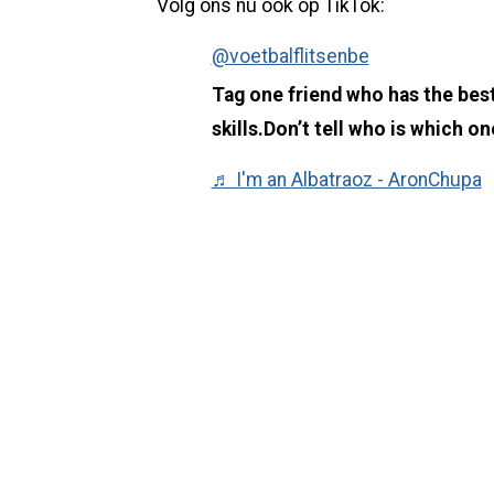
Volg ons nu ook op TikTok:
@voetbalflitsenbe
Tag one friend who has the best
skills.Don’t tell who is which o
♬ I'm an Albatraoz - AronChupa