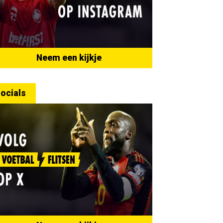
Neem een kijkje
ocials