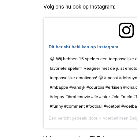
Volg ons nu ook op Instagram:
Dit bericht bekijken op Instagram
😂 Wij hebben 16 spelers een toepasselijke 
favoriete speler? Reageer met de juist emot
toepasselijke emoticons! 🤩 #messi #debru
#mbappe #vandijk #courtois #erkisen #ronal
#depay #ibrahimovic #lfc #inter #cfc #mcfc 
#funny #comment #football #voetbal #voetbal
Een bericht gedeeld door
⚡️ Voetbalflitsen Belg