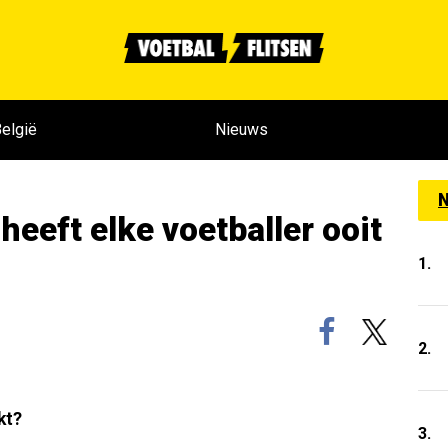
elgië
Nieuws
N
eeft elke voetballer ooit
1.
2.
kt?
3.