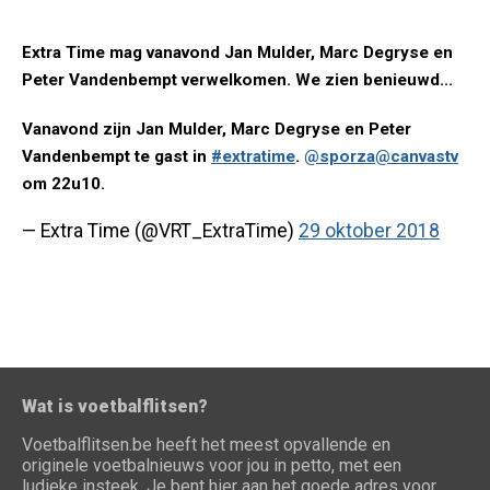
Extra Time mag vanavond Jan Mulder, Marc Degryse en
Peter Vandenbempt verwelkomen. We zien benieuwd...
Vanavond zijn Jan Mulder, Marc Degryse en Peter
Vandenbempt te gast in
#extratime
.
@sporza
@canvastv
om 22u10.
— Extra Time (@VRT_ExtraTime)
29 oktober 2018
Wat is voetbalflitsen?
Voetbalflitsen.be heeft het meest opvallende en
originele voetbalnieuws voor jou in petto, met een
ludieke insteek. Je bent hier aan het goede adres voor