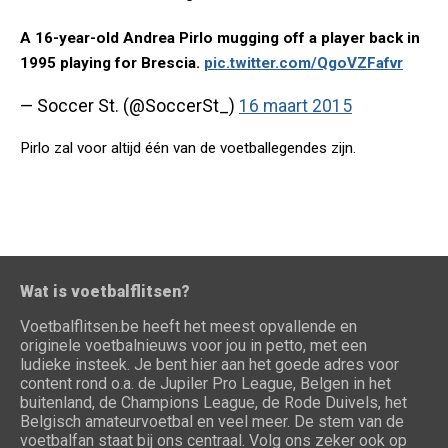
A 16-year-old Andrea Pirlo mugging off a player back in
1995 playing for Brescia.
pic.twitter.com/QgoVZFafvr
— Soccer St. (@SoccerSt_)
16 maart 2015
Pirlo zal voor altijd één van de voetballegendes zijn.
Wat is voetbalflitsen?
Voetbalflitsen.be heeft het meest opvallende en
originele voetbalnieuws voor jou in petto, met een
ludieke insteek. Je bent hier aan het goede adres voor
content rond o.a. de Jupiler Pro League, Belgen in het
buitenland, de Champions League, de Rode Duivels, het
Belgisch amateurvoetbal en veel meer. De stem van de
voetbalfan staat bij ons centraal. Volg ons zeker ook op