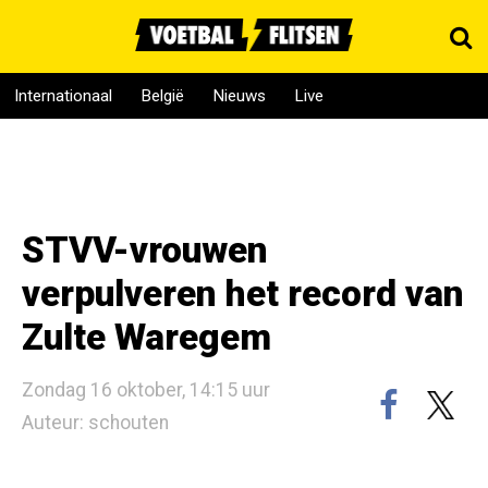
Internationaal
België
Nieuws
Live
STVV-vrouwen
verpulveren het record van
Zulte Waregem
Zondag 16 oktober, 14:15 uur
Auteur: schouten