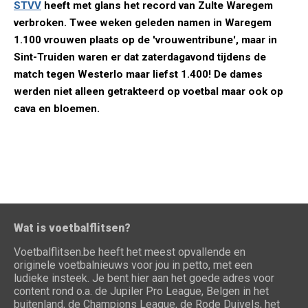
STVV
heeft met glans het record van Zulte Waregem
verbroken. Twee weken geleden namen in Waregem
1.100 vrouwen plaats op de 'vrouwentribune', maar in
Sint-Truiden waren er dat zaterdagavond tijdens de
match tegen Westerlo maar liefst 1.400! De dames
werden niet alleen getrakteerd op voetbal maar ook op
cava en bloemen.
Wat is voetbalflitsen?
Voetbalflitsen.be heeft het meest opvallende en
originele voetbalnieuws voor jou in petto, met een
ludieke insteek. Je bent hier aan het goede adres voor
content rond o.a. de Jupiler Pro League, Belgen in het
buitenland, de Champions League, de Rode Duivels, het