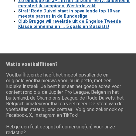
Zo eindigde de JPL in het seizoen 16/17: Anderlecht
meesterlijk kampioen, Westerlo zakt
Straf! Rode Duivel staat in opvallende top 10 van
meeste passes in de Bundesliga
Club Brugge wil revelatie uit de Engelse Tweede
Klasse binnenhalen ... 5 goals en 8 assists!
Wat is voetbalflitsen?
Voetbalflitsen.be heeft het meest opvallende en
originele voetbalnieuws voor jou in petto, met een
ludieke insteek. Je bent hier aan het goede adres voor
content rond o.a. de Jupiler Pro League, Belgen in het
buitenland, de Champions League, de Rode Duivels, het
Belgisch amateurvoetbal en veel meer. De stem van de
voetbalfan staat bij ons centraal. Volg ons zeker ook op
Facebook, X, Instagram en TikTok!
Heb je een fout gespot of opmerking(en) voor onze
redactie?