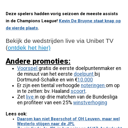
Deze spelers hadden vorig seizoen de meeste assists
in de Champions League!
Kevin De Bruyne staat knap op
de vierde plaats
.
Bekijk de wedstrijden live via Unibet TV
(
ontdek het hier)
Andere promoties:
Voorspel
gratis de eerste doelpuntenmaker en
de minuut van het eerste
doelpunt
bij
Dortmund-Schalke en win €
10.000
Er zijn een tiental verhoogde
noteringen
om op
in te zetten: bv. Haaland
scoort
.
Zet
live
in op drie matchen van de Bundesliga
en profiteer van een 25%
winstverhoging
Lees ook:
Daarom kan niet Beerschot of OH Leuven, maar wel
Westerlo stijgen naar de JPL