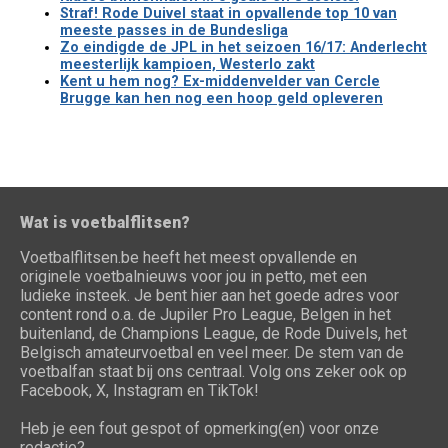
Straf! Rode Duivel staat in opvallende top 10 van
meeste passes in de Bundesliga
Zo eindigde de JPL in het seizoen 16/17: Anderlecht
meesterlijk kampioen, Westerlo zakt
Kent u hem nog? Ex-middenvelder van Cercle
Brugge kan hen nog een hoop geld opleveren
Wat is voetbalflitsen?
Voetbalflitsen.be heeft het meest opvallende en
originele voetbalnieuws voor jou in petto, met een
ludieke insteek. Je bent hier aan het goede adres voor
content rond o.a. de Jupiler Pro League, Belgen in het
buitenland, de Champions League, de Rode Duivels, het
Belgisch amateurvoetbal en veel meer. De stem van de
voetbalfan staat bij ons centraal. Volg ons zeker ook op
Facebook, X, Instagram en TikTok!
Heb je een fout gespot of opmerking(en) voor onze
redactie?