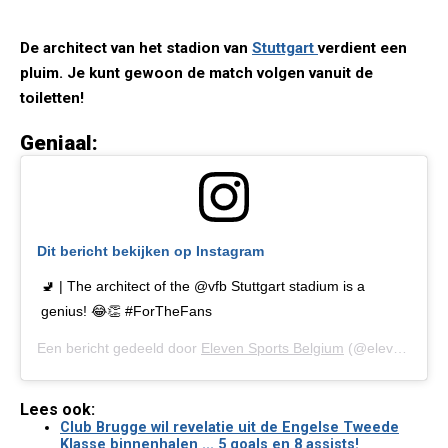
De architect van het stadion van
Stuttgart
verdient een
pluim. Je kunt gewoon de match volgen vanuit de
toiletten!
Geniaal:
Dit bericht bekijken op Instagram
🚽 | The architect of the @vfb Stuttgart stadium is a
genius! 😂👏 #ForTheFans
Een bericht gedeeld door
Eleven Sports Belgium
(@elevensportsbe) op
Lees ook:
Club Brugge wil revelatie uit de Engelse Tweede
Klasse binnenhalen ... 5 goals en 8 assists!