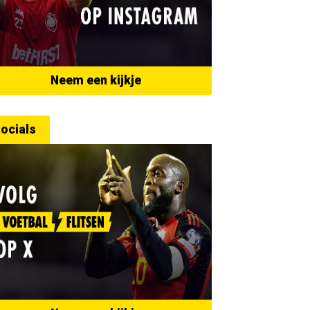
Neem een kijkje
ocials