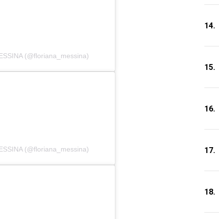
14.
ESSINA (@floriana_messina)
15.
16.
ESSINA (@floriana_messina)
17.
18.