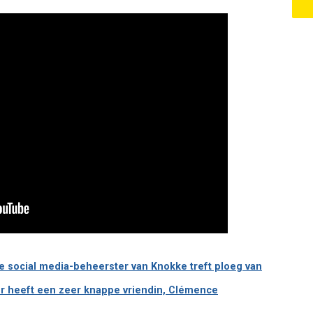
pe social media-beheerster van Knokke treft ploeg van
er heeft een zeer knappe vriendin, Clémence