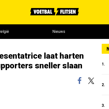
elgië
Nieuws
N
sentatrice laat harten
upporters sneller slaan
1.
2.
3.