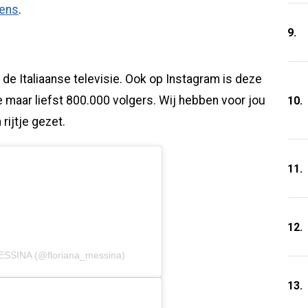
tens
.
9.
p de Italiaanse televisie. Ook op Instagram is deze
ze maar liefst 800.000 volgers. Wij hebben voor jou
10.
rijtje gezet.
11.
12.
ESSINA (@floriana_messina)
13.