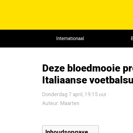
Internationaal
B
Deze bloedmooie pre
Italiaanse voetbals
Donderdag 7 april, 19:15 uur
Auteur: Maarten
Inhoudsopgave