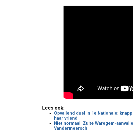
Lees ook:
Opvallend duel in 1e Nationale: knap
haar vriend
Niet normaal: Zulte Waregem-aanvall
Vandermeersch