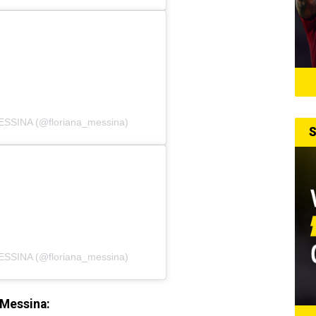
ESSINA (@floriana_messina)
S
ESSINA (@floriana_messina)
 Messina: