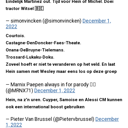
Eindelijk Martinez out. Tijd voor Hein of Michel. Doei
tractor Witsel 🇧🇪
— simonvincken (@simonvincken)
December 1,
2022
Courtois.
Castagne-DenDoncker-Faes-Theate.
Onana-DeBruyne-Tielemans.
Trossard-Lukaku-Doku.
Zoveel hoeft er niet te veranderen op het veld. En laat
Hein samen met Wesley maar eens los op deze groep
— Marnix Paepen always in for parody 🏳️‍🌈
(@MRNX71)
December 1, 2022
Hein, na z'n uren. Cuyper, Samoise en Alessi CM kunnen
ook een international boost gebruiken
— Pieter Van Brussel (@Pietervbrussel)
December
1, 2022