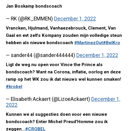
Jan Boskamp bondscoach
— RK (@RK_EMMEN)
December 1, 2022
Vrancken, Hjulmand, Vanhaezebrouck, Clement, Van
Gaal en evt zelfs Kompany zouden mijn volledige steun
hebben als nieuwe bondscoach
#MartinezOut
#BelKro
— sander44 (@sander444444)
December 1, 2022
Ligt de weg nu open voor Vince the Prince als
bondscoach? Want na Corona, inflatie, oorlog en deze
ramp op het WK zou ik dat nieuws wel kunnen smaken!
#krobel
— Elisabeth Ackaert (@LizoeAckaert)
December 1,
2022
Kunnen we al suggesties doen voor een nieuwe
bondscoach? Enter Michel Preud'Homme zou ik
zeggen...
#CROBEL