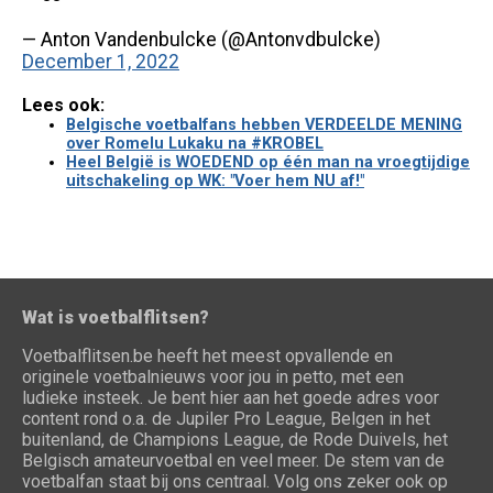
— Anton Vandenbulcke (@Antonvdbulcke)
December 1, 2022
Lees ook:
Belgische voetbalfans hebben VERDEELDE MENING
over Romelu Lukaku na #KROBEL
Heel België is WOEDEND op één man na vroegtijdige
uitschakeling op WK: "Voer hem NU af!"
Wat is voetbalflitsen?
Voetbalflitsen.be heeft het meest opvallende en
originele voetbalnieuws voor jou in petto, met een
ludieke insteek. Je bent hier aan het goede adres voor
content rond o.a. de Jupiler Pro League, Belgen in het
buitenland, de Champions League, de Rode Duivels, het
Belgisch amateurvoetbal en veel meer. De stem van de
voetbalfan staat bij ons centraal. Volg ons zeker ook op