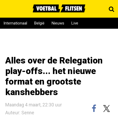
Internationaal
België
Nieuws
Live
Alles over de Relegation
play-offs... het nieuwe
format en grootste
kanshebbers
Maandag 4 maart, 22:30 uur
Auteur: Senne