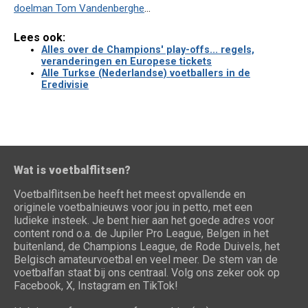
doelman Tom Vandenberghe
...
Lees ook:
Alles over de Champions' play-offs... regels,
veranderingen en Europese tickets
Alle Turkse (Nederlandse) voetballers in de
Eredivisie
Wat is voetbalflitsen?
Voetbalflitsen.be heeft het meest opvallende en
originele voetbalnieuws voor jou in petto, met een
ludieke insteek. Je bent hier aan het goede adres voor
content rond o.a. de Jupiler Pro League, Belgen in het
buitenland, de Champions League, de Rode Duivels, het
Belgisch amateurvoetbal en veel meer. De stem van de
voetbalfan staat bij ons centraal. Volg ons zeker ook op
Facebook, X, Instagram en TikTok!