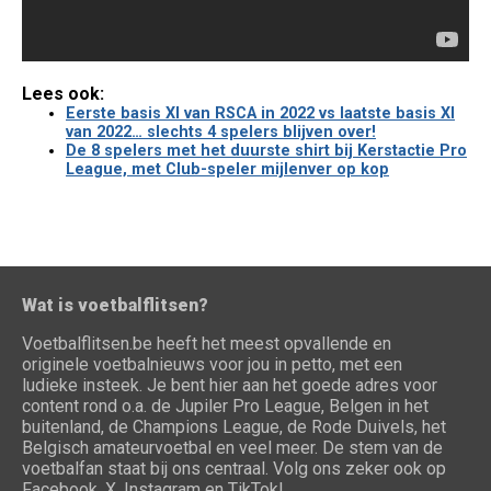
Lees ook:
Eerste basis XI van RSCA in 2022 vs laatste basis XI
van 2022… slechts 4 spelers blijven over!
De 8 spelers met het duurste shirt bij Kerstactie Pro
League, met Club-speler mijlenver op kop
Wat is voetbalflitsen?
Voetbalflitsen.be heeft het meest opvallende en
originele voetbalnieuws voor jou in petto, met een
ludieke insteek. Je bent hier aan het goede adres voor
content rond o.a. de Jupiler Pro League, Belgen in het
buitenland, de Champions League, de Rode Duivels, het
Belgisch amateurvoetbal en veel meer. De stem van de
voetbalfan staat bij ons centraal. Volg ons zeker ook op
Facebook, X, Instagram en TikTok!