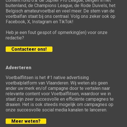
content rond o.a. de Jupiler Pro League, Belgen in het
buitenland, de Champions League, de Rode Duivels, het
Belgisch amateurvoetbal en veel meer. De stem van de
voetbalfan staat bij ons centraal. Volg ons zeker ook op
Facebook, X, Instagram en TikTok!
Heb je een fout gespot of opmerking(en) voor onze
redactie?
Contacteer ons!
Adverteren
Voetbalflitsen is het #1 native advertising
voetbalplatform van Vlaanderen. Wij weten als geen
ander uw merk en/of campagne door te vertalen naar
relevante content voor Voetbalflitsen, waardoor we in
staat zijn zeer succesvolle en efficiënte campagnes te
draaien. Het is ook steeds mogelijk om campagnes op
onze succesvolle social media kanalen te lanceren.
Meer weten?