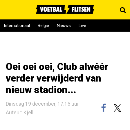
Internationaal
België
Nieuws
Live
Oei oei oei, Club alwéér
verder verwijderd van
nieuw stadion...
Dinsdag 19 december, 17:15 uur
Auteur: Kjell