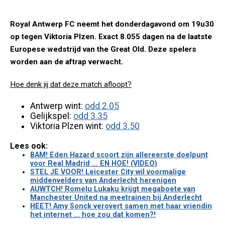
Royal Antwerp FC neemt het donderdagavond om 19u30
op tegen Viktoria Plzen. Exact 8.055 dagen na de laatste
Europese wedstrijd van the Great Old. Deze spelers
worden aan de aftrap verwacht.
Hoe denk jij dat deze match afloopt?
Antwerp wint:
odd 2.05
Gelijkspel:
odd 3.35
Viktoria Plzen wint:
odd 3.50
Lees ook:
BAM! Eden Hazard scoort zijn allereerste doelpunt
voor Real Madrid ... EN HOE! (VIDEO)
STEL JE VOOR! Leicester City wil voormalige
middenvelders van Anderlecht herenigen
AUWTCH! Romelu Lukaku krijgt megaboete van
Manchester United na meetrainen bij Anderlecht
HEET! Amy Sonck verovert samen met haar vriendin
het internet ... hoe zou dat komen?!