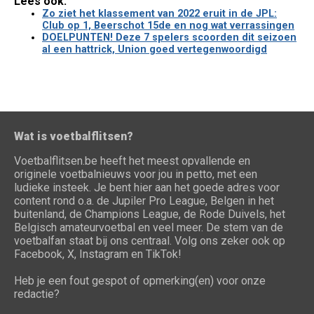
Lees ook:
Zo ziet het klassement van 2022 eruit in de JPL:
Club op 1, Beerschot 15de en nog wat verrassingen
DOELPUNTEN! Deze 7 spelers scoorden dit seizoen
al een hattrick, Union goed vertegenwoordigd
Wat is voetbalflitsen?
Voetbalflitsen.be heeft het meest opvallende en
originele voetbalnieuws voor jou in petto, met een
ludieke insteek. Je bent hier aan het goede adres voor
content rond o.a. de Jupiler Pro League, Belgen in het
buitenland, de Champions League, de Rode Duivels, het
Belgisch amateurvoetbal en veel meer. De stem van de
voetbalfan staat bij ons centraal. Volg ons zeker ook op
Facebook, X, Instagram en TikTok!
Heb je een fout gespot of opmerking(en) voor onze
redactie?