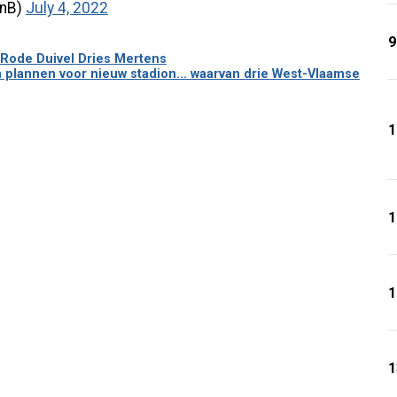
enB)
July 4, 2022
9
n Rode Duivel Dries Mertens
n plannen voor nieuw stadion... waarvan drie West-Vlaamse
1
1
1
1