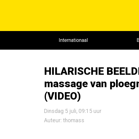
Internationaal
B
HILARISCHE BEELDE
massage van ploegma
(VIDEO)
Dinsdag 5 juli, 09:15 uur
Auteur: thomass