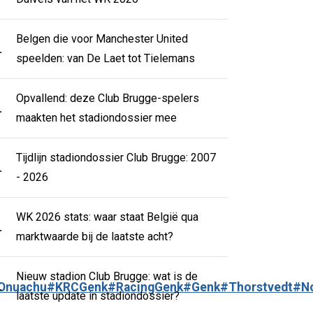
Belgen die voor Manchester United
.
speelden: van De Laet tot Tielemans
Opvallend: deze Club Brugge-spelers
.
maakten het stadiondossier mee
Tijdlijn stadiondossier Club Brugge: 2007
.
- 2026
WK 2026 stats: waar staat België qua
.
marktwaarde bij de laatste acht?
Nieuw stadion Club Brugge: wat is de
.
Onuachu
#KRCGenk
#RacingGenk
#Genk
#Thorstvedt
#N
laatste update in stadiondossier?