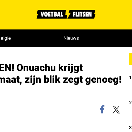
elgië
Nieuws
N! Onuachu krijgt
at, zijn blik zegt genoeg!
1
2
3