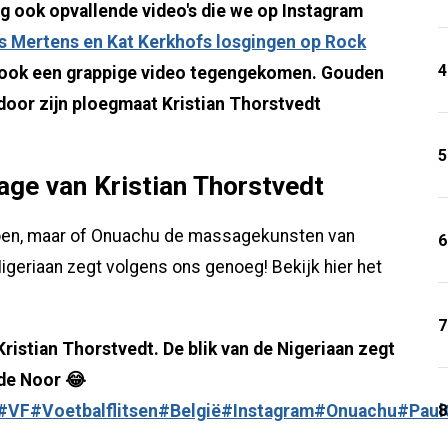
ag ook opvallende video's die we op Instagram
es Mertens en Kat Kerkhofs losgingen op Rock
4
 ook een grappige video tegengekomen. Gouden
oor zijn ploegmaat Kristian Thorstvedt
5
age van Kristian Thorstvedt
en, maar of Onuachu de massagekunsten van
6
igeriaan zegt volgens ons genoeg! Bekijk hier het
7
ristian Thorstvedt. De blik van de Nigeriaan zegt
de Noor 😂
8
#VF
#Voetbalflitsen
#België
#Instagram
#Onuachu
#Paul