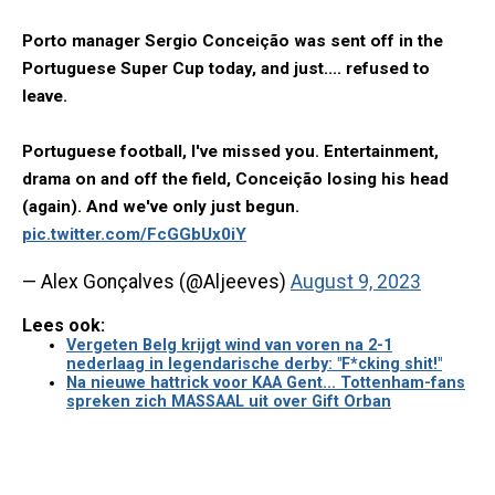
Porto manager Sergio Conceição was sent off in the
Portuguese Super Cup today, and just.... refused to
leave.
Portuguese football, I've missed you. Entertainment,
drama on and off the field, Conceição losing his head
(again). And we've only just begun.
pic.twitter.com/FcGGbUx0iY
— Alex Gonçalves (@Aljeeves)
August 9, 2023
Lees ook:
Vergeten Belg krijgt wind van voren na 2-1
nederlaag in legendarische derby: "F*cking shit!"
Na nieuwe hattrick voor KAA Gent... Tottenham-fans
spreken zich MASSAAL uit over Gift Orban