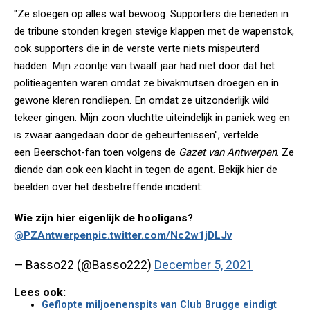
"Ze sloegen op alles wat bewoog. Supporters die beneden in
de tribune stonden kregen stevige klappen met de wapenstok,
ook supporters die in de verste verte niets mispeuterd
hadden. Mijn zoontje van twaalf jaar had niet door dat het
politieagenten waren omdat ze bivakmutsen droegen en in
gewone kleren rondliepen. En omdat ze uitzonderlijk wild
tekeer gingen. Mijn zoon vluchtte uiteindelijk in paniek weg en
is zwaar aangedaan door de gebeurtenissen", vertelde
een Beerschot-fan toen volgens de
Gazet van Antwerpen
. Ze
diende dan ook een klacht in tegen de agent. Bekijk hier de
beelden over het desbetreffende incident:
Wie zijn hier eigenlijk de hooligans?
@PZAntwerpen
pic.twitter.com/Nc2w1jDLJv
— Basso22 (@Basso222)
December 5, 2021
Lees ook:
Geflopte miljoenenspits van Club Brugge eindigt