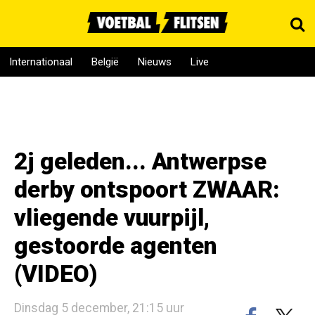
Internationaal
België
Nieuws
Live
2j geleden... Antwerpse
derby ontspoort ZWAAR:
vliegende vuurpijl,
gestoorde agenten
(VIDEO)
Dinsdag 5 december, 21:15 uur