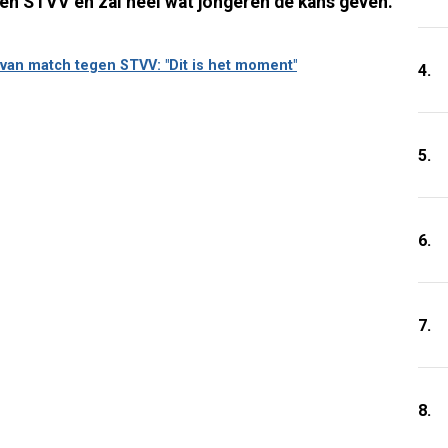
egen STVV en zal heel wat jongeren de kans geven.
van match tegen STVV: "Dit is het moment"
4.
5.
6.
7.
8.