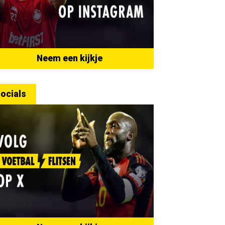
Neem een kijkje
ocials