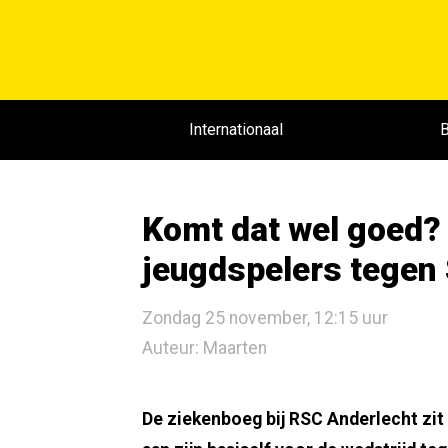
Internationaal
B
Komt dat wel goed? 
jeugdspelers tegen
Zondag 25 november, 12:15 uur
Auteur: Maarten
De ziekenboeg bij RSC Anderlecht zi