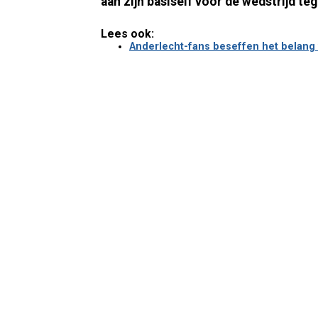
aan zijn basiself voor de wedstrijd t
Lees ook:
Anderlecht-fans beseffen het belang 