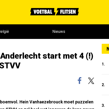
elgië
Nieuws
N
Anderlecht start met 4 (!)
 STVV
1.
2.
t boemvol. Hein Vanhaezebrouck moet puzzelen
3.