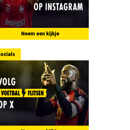
Neem een kijkje
ocials