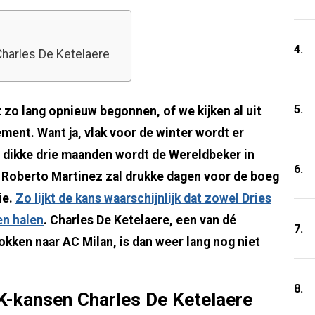
4.
harles De Ketelaere
5.
t zo lang opnieuw begonnen, of we kijken al uit
ent. Want ja, vlak voor de winter wordt er
dikke drie maanden wordt de Wereldbeker in
6.
 Roberto Martinez zal drukke dagen voor de boeg
ie.
Zo lijkt de kans waarschijnlijk dat zowel Dries
en halen
. Charles De Ketelaere, een van dé
7.
okken naar AC Milan, is dan weer lang nog niet
8.
K-kansen Charles De Ketelaere