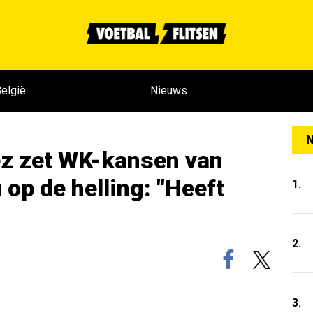
elgië
Nieuws
N
z zet WK-kansen van
op de helling: "Heeft
1.
2.
3.