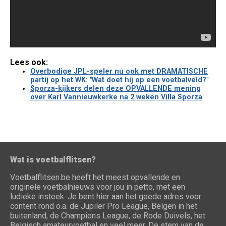
Lees ook:
Overbodige JPL-speler nu ook met DRAMATISCHE
partij op het WK: "Wat doet hij op een voetbalveld?"
Sporza-kijkers delen deze OPVALLENDE mening
over Karl Vannieuwkerke na 2 weken Villa Sporza
Wat is voetbalflitsen?
Voetbalflitsen.be heeft het meest opvallende en
originele voetbalnieuws voor jou in petto, met een
ludieke insteek. Je bent hier aan het goede adres voor
content rond o.a. de Jupiler Pro League, Belgen in het
buitenland, de Champions League, de Rode Duivels, het
Belgisch amateurvoetbal en veel meer. De stem van de