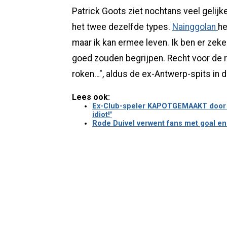
Patrick Goots ziet nochtans veel gelij
het twee dezelfde types.
Nainggolan
he
maar ik kan ermee leven. Ik ben er zeke
goed zouden begrijpen. Recht voor de ra
roken…", aldus de ex-Antwerp-spits in 
Lees ook:
Ex-Club-speler KAPOTGEMAAKT door la
idiot!"
Rode Duivel verwent fans met goal en 