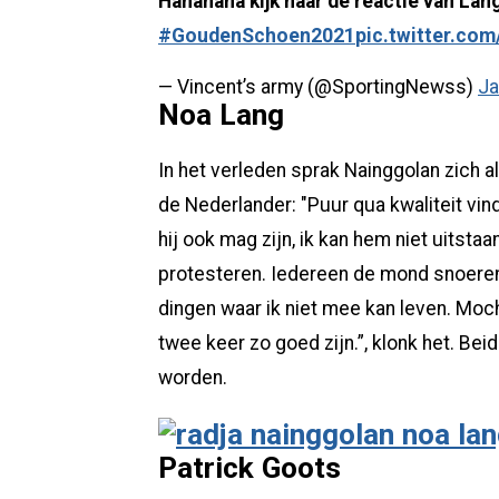
Hahahaha kijk naar de reactie van Lan
#GoudenSchoen2021
pic.twitter.com
— Vincent’s army (@SportingNewss)
Ja
Noa Lang
In het verleden sprak Nainggolan zich a
de Nederlander: "Puur qua kwaliteit vi
hij ook mag zijn, ik kan hem niet uitsta
protesteren. Iedereen de mond snoeren 
dingen waar ik niet mee kan leven. Moch
twee keer zo goed zijn.”, klonk het. Bei
worden.
Patrick Goots