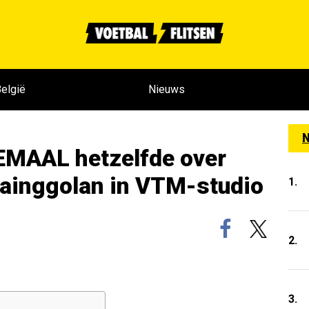
elgië
Nieuws
N
EMAAL hetzelfde over
ainggolan in VTM-studio
1.
2.
3.