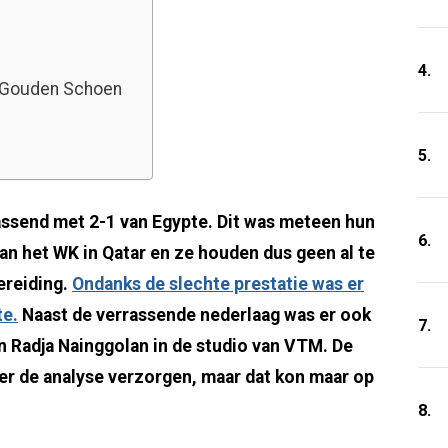
4.
j Gouden Schoen
5.
rassend met 2-1 van Egypte. Dit was meteen hun
6.
van het WK in Qatar en ze houden dus geen al te
ereiding.
Ondanks de slechte prestatie was er
te.
Naast de verrassende nederlaag was er ook
7.
n Radja Nainggolan in de studio van VTM. De
er de analyse verzorgen, maar dat kon maar op
8.