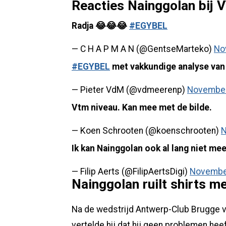
Reacties Nainggolan bij 
Radja 😂😂😂
#EGYBEL
— C H A P M A N (@GentseMarteko)
No
#EGYBEL
met vakkundige analyse van
— Pieter VdM (@vdmeerenp)
November
Vtm niveau. Kan mee met de bilde.
— Koen Schrooten (@koenschrooten)
N
Ik kan Nainggolan ook al lang niet me
— Filip Aerts (@FilipAertsDigi)
November
Nainggolan ruilt shirts m
Na de wedstrijd Antwerp-Club Brugge v
vertelde hij dat hij geen problemen hee