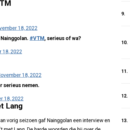
VTM
9.
vember 18, 2022
 Nainggolan.
#VTM
, serieus of wa?
10.
 18, 2022
11.
ovember 18, 2022
er serieus nemen.
12.
 18, 2022
et Lang
an vorig seizoen gaf Nainggolan een interview en
13.
ft met Lang. De harde woorden die hij over de