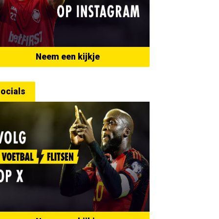
Neem een kijkje
ocials