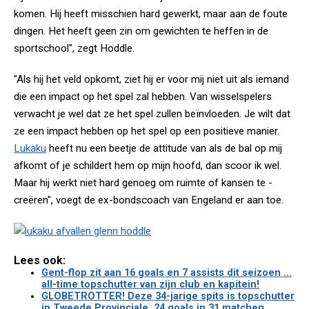
komen. Hij heeft misschien hard gewerkt, maar aan de foute
dingen. Het heeft geen zin om gewichten te heffen in de
sportschool", zegt Hoddle.
"Als hij het veld opkomt, ziet hij er voor mij niet uit als iemand
die een impact op het spel zal hebben. Van wisselspelers
verwacht je wel dat ze het spel zullen beïnvloeden. Je wilt dat
ze een impact hebben op het spel op een positieve manier.
Lukaku
heeft nu een beetje de attitude van als de bal op mij
afkomt of je schildert hem op mijn hoofd, dan scoor ik wel.
Maar hij werkt niet hard genoeg om ruimte of kansen te ­
creëren", voegt de ex-bondscoach van Engeland er aan toe.
Lees ook:
Gent-flop zit aan 16 goals en 7 assists dit seizoen ...
all-time topschutter van zijn club en kapitein!
GLOBETROTTER! Deze 34-jarige spits is topschutter
in Tweede Provinciale, 24 goals in 31 matchen