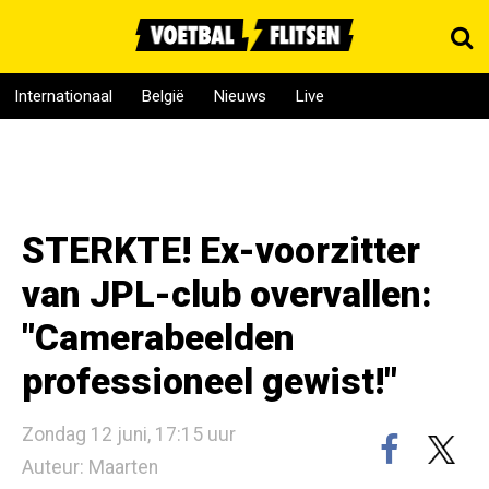
Internationaal
België
Nieuws
Live
STERKTE! Ex-voorzitter
van JPL-club overvallen:
"Camerabeelden
professioneel gewist!"
Zondag 12 juni, 17:15 uur
Auteur: Maarten