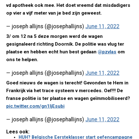
vd apotheek ook mee. Het doet vreemd dat misdadigers
op vier a vijf meter van je bed zijn geweest.
— joseph allijns (@josephallijns)
June 11, 2022
3/ om 12 na 5 deze morgen werd de wagen
gesignaleerd richting Doornik. De politie was vlug ter
plaatse en hebben echt hun best gedaan
@pzvlas
om
ons te helpen.
— joseph allijns (@josephallijns)
June 11, 2022
Goed nieuws de wagen is terecht! Gevonden te Hem in
Frankrijk via het trace systeem v mercedes. Oef!!! De
franse politie is ter plaatse en wagen geïmmobiliseerd?
pic.twitter.com/gn1IjEsubi
— joseph allijns (@josephallijns)
June 11, 2022
Lees ook:
HUH? Belgische Eersteklasser start oefencampagne