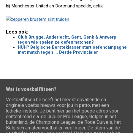
bij Manchester United en Dortmund speelde, gelijk.
Lees ook:
Club Brugge, Anderlecht, Gent, Genk & Antwerp:
tegen wie spelen ze oefenmatchen?
HUH? Belgische Eersteklasser start oefencampagne
met match tegen ... Derde Provincialer
Wat is voetbalflitsen?
Voetbalflitsen.be heeft het meest opvallende en
originele voetbalnieuws voor jou in petto, met een
ludieke insteek. Je bent hier aan het goede adres voor
content rond o.a. de Jupiler Pro League, Belgen in het
buitenland, de Champions League, de Rode Duivels, het
Belgisch amateurvoetbal en veel meer. De stem van de