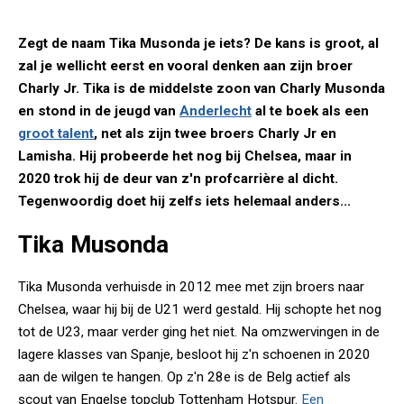
Zegt de naam Tika Musonda je iets? De kans is groot, al
zal je wellicht eerst en vooral denken aan zijn broer
Charly Jr. Tika is de middelste zoon van Charly Musonda
en stond in de jeugd van
Anderlecht
al te boek als een
groot talent
, net als zijn twee broers Charly Jr en
Lamisha. Hij probeerde het nog bij Chelsea, maar in
2020 trok hij de deur van z'n profcarrière al dicht.
Tegenwoordig doet hij zelfs iets helemaal anders...
Tika Musonda
Tika Musonda verhuisde in 2012 mee met zijn broers naar
Chelsea, waar hij bij de U21 werd gestald. Hij schopte het nog
tot de U23, maar verder ging het niet. Na omzwervingen in de
lagere klasses van Spanje, besloot hij z'n schoenen in 2020
aan de wilgen te hangen. Op z'n 28e is de Belg actief als
scout van Engelse topclub Tottenham Hotspur.
Een