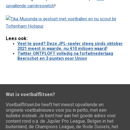
opvallende carrièreswitch
!
Lees ook:
Veel te goed? Deze JPL-speler steeg sinds oktober
2021 meest in waarde, nu €10 miljoen waard!
Twitter ONTPLOFT volledig na forfaitnederlaag
Beerschot en 3 punten voor Union
Wat is voetbalflitsen?
Voetbalflitsen.be heeft het meest opvallende en
originele voetbalnieuws voor jou in petto, met een
ludieke insteek. Je bent hier aan het goede adres voor
content rond o.a. de Jupiler Pro League, Belgen in het
buitenland, de Champions League, de Rode Duivels, het