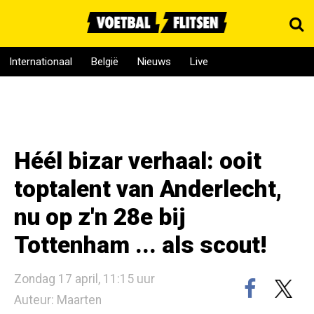
Internationaal
België
Nieuws
Live
Héél bizar verhaal: ooit
toptalent van Anderlecht,
nu op z'n 28e bij
Tottenham ... als scout!
Zondag 17 april, 11:15 uur
Auteur: Maarten