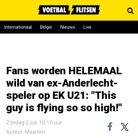
Internationaal
België
Nieuws
Live
Fans worden HELEMAAL
wild van ex-Anderlecht-
speler op EK U21: "This
guy is flying so so high!"
Zondag 2 juli, 10:15 uur
Auteur: Maarten