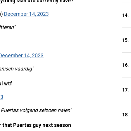
nything Man utd currently have?
6)
December 14, 2023
14.
itteren"
15.
December 14, 2023
16.
chnisch vaardig"
ul wtf
17.
23
ol Puertas volgend seizoen halen"
18.
or that Puertas guy next season