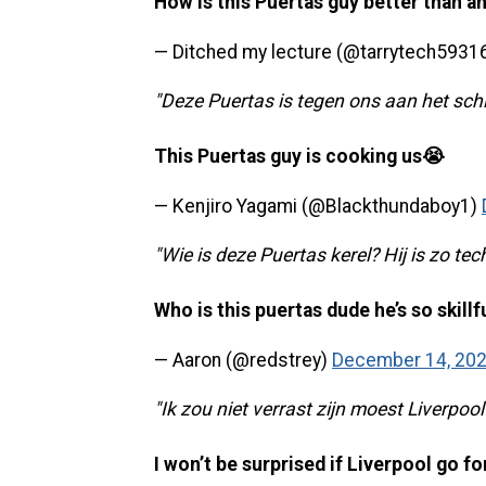
How is this Puertas guy better than a
— Ditched my lecture (@tarrytech5931
"Deze Puertas is tegen ons aan het sch
This Puertas guy is cooking us😭
— Kenjiro Yagami (@Blackthundaboy1)
"Wie is deze Puertas kerel? Hij is zo te
Who is this puertas dude he’s so skillf
— Aaron (@redstrey)
December 14, 20
"Ik zou niet verrast zijn moest Liverpo
I won’t be surprised if Liverpool go f