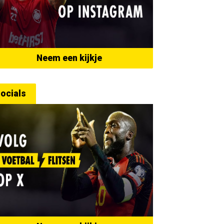
Neem een kijkje
ocials