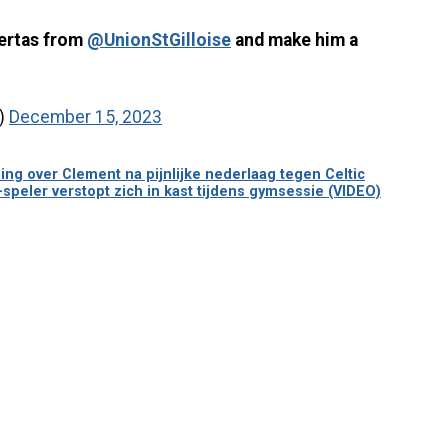
ertas from
@UnionStGilloise
and make him a
)
December 15, 2023
g over Clement na pijnlijke nederlaag tegen Celtic
peler verstopt zich in kast tijdens gymsessie (VIDEO)