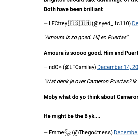
Both have been brilliant
— LFCtrey 🇵🇸🇮🇳 (@syed_lfc110)
De
"Amoura is zo goed. Hij en Puertas"
Amoura is soooo good. Him and Puer
— ndO⌖ (@LFCsmiley)
December 14, 2
"Wat denk je over Cameron Puertas? I
Moby what do yo think about Cameron 
He might be the 6 yk....
— Emme𓃵 (@Thego4tness)
December