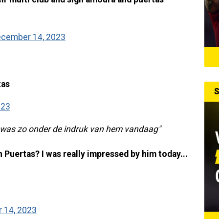
cember 14, 2023
tas
S
023
k was zo onder de indruk van hem vandaag"
Puertas? I was really impressed by him today...
 14, 2023