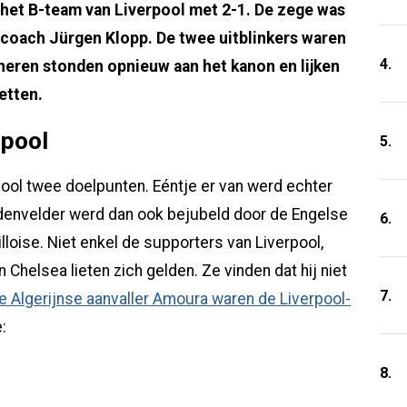
het B-team van Liverpool met 2-1. De zege was
-coach Jürgen Klopp. De twee uitblinkers waren
4.
eren stonden opnieuw aan het kanon en lijken
etten.
rpool
5.
ol twee doelpunten. Eéntje er van werd echter
denvelder werd dan ook bejubeld door de Engelse
6.
lloise. Niet enkel de supporters van Liverpool,
Chelsea lieten zich gelden. Ze vinden dat hij niet
7.
e Algerijnse aanvaller Amoura waren de Liverpool-
:
8.