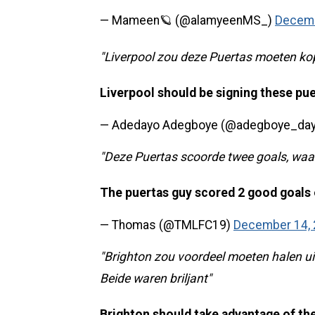
— Mameen🪐 (@alamyeenMS_)
Decemb
"Liverpool zou deze Puertas moeten k
Liverpool should be signing these pu
— Adedayo Adegboye (@adegboye_da
"Deze Puertas scoorde twee goals, wa
The puertas guy scored 2 good goals
— Thomas (@TMLFC19)
December 14,
"Brighton zou voordeel moeten halen u
Beide waren briljant"
Brighton should take advantage of the