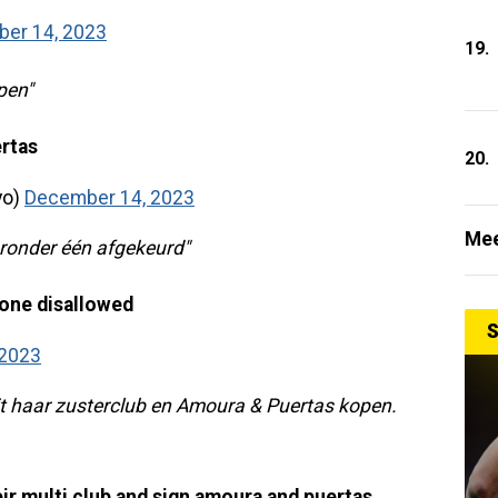
er 14, 2023
19.
open"
ertas
20.
yo)
December 14, 2023
Mee
aronder één afgekeurd"
 one disallowed
S
 2023
it haar zusterclub en Amoura & Puertas kopen.
ir multi club and sign amoura and puertas