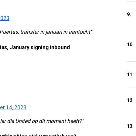
9.
2023
n Puertas, transfer in januari in aantocht"
10.
rtas, January signing inbound
11.
12.
r 14, 2023
ler die United op dit moment heeft?"
13.