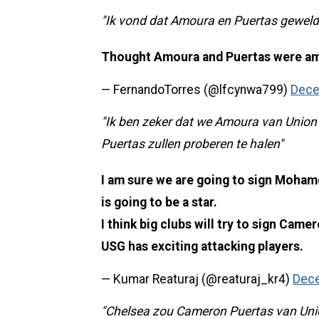
"Ik vond dat Amoura en Puertas geweld
Thought Amoura and Puertas were ama
— FernandoTorres (@lfcynwa799)
Dece
"Ik ben zeker dat we Amoura van Union 
Puertas zullen proberen te halen"
I am sure we are going to sign Mohame
is going to be a star.
I think big clubs will try to sign Came
USG has exciting attacking players.
— Kumar Reaturaj (@reaturaj_kr4)
Dece
"Chelsea zou Cameron Puertas van Un