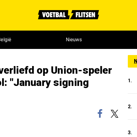
elgië
Nieuws
N
verliefd op Union-speler
ol: "January signing
1.
2.
3.