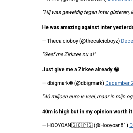
"Hij was geweldig tegen Inter gisteren, 
He was amazing against inter yesterday
— Thecalcioboy (@thecalcioboyz)
Dece
"Geef me Zirkzee nu al"
Just give me a Zirkee already 😁
— dbigmark® (@dbigmark)
December 2
"40 miljoen euro is veel, maar in mijn og
40m is high but in my opinion worth it
— HOOYOAN🇸🇴🇵🇸 (@Hooyoan81)
D