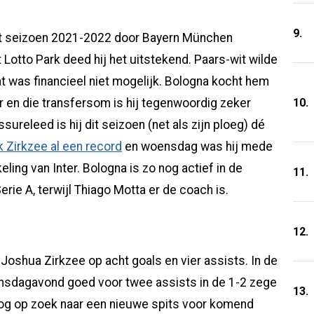
9.
het seizoen 2021-2022 door Bayern München
 Lotto Park deed hij het uitstekend. Paars-wit wilde
dat was financieel niet mogelijk. Bologna kocht hem
10.
r en die transfersom is hij tegenwoordig zeker
ureleed is hij dit seizoen (net als zijn ploeg) dé
k Zirkzee al een record
en woensdag was hij mede
ling van Inter. Bologna is zo nog actief in de
11.
erie A, terwijl Thiago Motta er de coach is.
12.
 Joshua Zirkzee op acht goals en vier assists. In de
ensdagavond goed voor twee assists in de 1-2 zege
13.
 nog op zoek naar een nieuwe spits voor komend