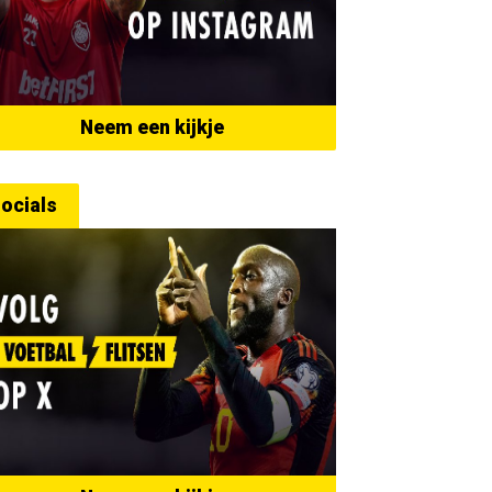
Neem een kijkje
ocials