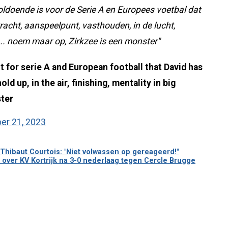
oldoende is voor de Serie A en Europees voetbal dat
acht, aanspeelpunt, vasthouden, in de lucht,
 ... noem maar op, Zirkzee is een monster"
nt for serie A and European football that David has
ld up, in the air, finishing, mentality in big
ster
r 21, 2023
Thibaut Courtois: "Niet volwassen op gereageerd!"
t over KV Kortrijk na 3-0 nederlaag tegen Cercle Brugge