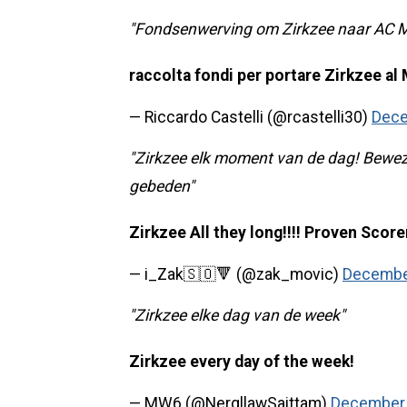
"Fondsenwerving om Zirkzee naar AC M
raccolta fondi per portare Zirkzee al 
— Riccardo Castelli (@rcastelli30)
Dece
"Zirkzee elk moment van de dag! Beweze
gebeden"
Zirkzee All they long!!!! Proven Score
— i_Zak🇸🇴🔻 (@zak_movic)
Decembe
"Zirkzee elke dag van de week"
Zirkzee every day of the week!
— MW6 (@NergllawSaittam)
December 