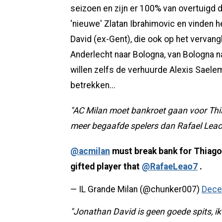
seizoen en zijn er 100% van overtuigd 
'nieuwe' Zlatan Ibrahimovic en vinden 
David (ex-Gent), die ook op het vervangl
Anderlecht naar Bologna, van Bologna 
willen zelfs de verhuurde Alexis Saelem
betrekken...
"AC Milan moet bankroet gaan voor Thia
meer begaafde spelers dan Rafael Leao
@acmilan
must break bank for Thiago 
gifted player that
@RafaeLeao7
.
— IL Grande Milan (@chunker007)
Dece
"Jonathan David is geen goede spits, 