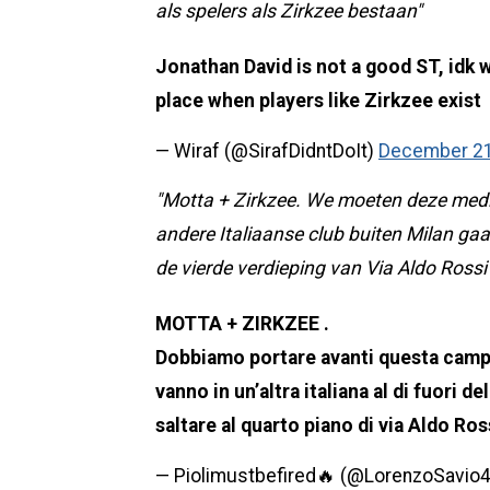
als spelers als Zirkzee bestaan"
Jonathan David is not a good ST, idk w
place when players like Zirkzee exist
— Wiraf (@SirafDidntDoIt)
December 21
"Motta + Zirkzee. We moeten deze medi
andere Italiaanse club buiten Milan gaan
de vierde verdieping van Via Aldo Rossi
MOTTA + ZIRKZEE .
Dobbiamo portare avanti questa camp
vanno in un’altra italiana al di fuori d
saltare al quarto piano di via Aldo Ros
— Piolimustbefired🔥 (@LorenzoSavio