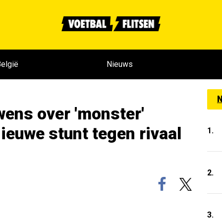
elgië
Nieuws
N
wens over 'monster'
ieuwe stunt tegen rivaal
1.
2.
3.