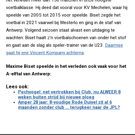
het verleden meer dan 150 matchen in onze hoogste
voetbalklasse. Hij deed dat vooral voor KV Mechelen, waar hij
speelde van 2005 tot 2015 voor speelde. Biset zegde het
voetbal in 2021 vaarwel bij Westerlo en ging in de staf van
Antwerp. Volgend seizoen staat alvast een uitdaging te
wachten: Biset haalt z'n voetbalschoenen van onder het stof
en gaat aan de slag als speler-trainer van de U23.
Daarmee
gaat hij ene Vincent Kompany achterna
.
Maxime Biset speelde in het verleden ook vaak voor het
A-elftal van Antwerp:
Lees ook:
Pechvogel: net vertrokken bij Club, nu ALWEER 8
weken buiten strijd bij nieuwe ploeg
Amper 28 jaar: 8-voudige Rode Duivel zit al 6
maanden zonder club ... terugkeer naar de JPL?