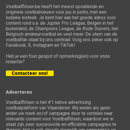
Voetbalflitsen.be heeft het meest opvallende en
originele voetbalnieuws voor jou in petto, met een
ludieke insteek. Je bent hier aan het goede adres voor
content rond o.a. de Jupiler Pro League, Belgen in het
buitenland, de Champions League, de Rode Duivels, het
Belgisch amateurvoetbal en veel meer. De stem van de
voetbalfan staat bij ons centraal. Volg ons zeker ook op
Facebook, X, Instagram en TikTok!
Heb je een fout gespot of opmerking(en) voor onze
redactie?
Contacteer ons!
Adverteren
Voetbalflitsen is het #1 native advertising
voetbalplatform van Vlaanderen. Wij weten als geen
ander uw merk en/of campagne door te vertalen naar
relevante content voor Voetbalflitsen, waardoor we in
staat zijn zeer succesvolle en efficiënte campagnes te
draaien. Het is ook steeds mogelijk om campagnes op