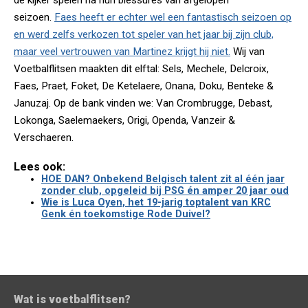
de kijker spelen na hun blessures van afgelopen
seizoen.
Faes heeft er echter wel een fantastisch seizoen op
en werd zelfs verkozen tot speler van het jaar bij zijn club,
maar veel vertrouwen van Martinez krijgt hij niet.
Wij van
Voetbalflitsen maakten dit elftal: Sels, Mechele, Delcroix,
Faes, Praet, Foket, De Ketelaere, Onana, Doku, Benteke &
Januzaj. Op de bank vinden we: Van Crombrugge, Debast,
Lokonga, Saelemaekers, Origi, Openda, Vanzeir &
Verschaeren.
Lees ook:
HOE DAN? Onbekend Belgisch talent zit al één jaar
zonder club, opgeleid bij PSG én amper 20 jaar oud
Wie is Luca Oyen, het 19-jarig toptalent van KRC
Genk én toekomstige Rode Duivel?
Wat is voetbalflitsen?