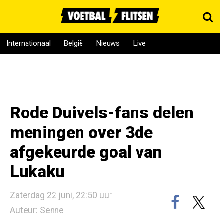
Internationaal
België
Nieuws
Live
Rode Duivels-fans delen
meningen over 3de
afgekeurde goal van
Lukaku
Zaterdag 22 juni, 22:50 uur
Auteur: Senne