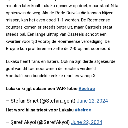
minuten later knalt Lukaku opnieuw op doel, maar staat Nita
opnieuw in de weg. Als de Rode Duivels die kansen blijven
missen, kan het even goed 1-1 worden. De Roemeense
counters komen er steeds beter uit, maar Casteels staat
steeds pal. Een lange uittrap van Casteels schoot een
kwartier voor tijd voorbij de Roemeense verdediging. De
Bruyne kon profiteren en zette de 2-0 op het scorebord.
Lukaku heeft fans en haters. Ook na zijn derde afgekeurde
goal van dit toernooi waren de reacties verdeeld.
Voetbalflitsen bundelde enkele reacties vanop X:
Lukaku krijgt stilaan een VAR-fobie
#belroe
— Stefan Smet (@Stefan_gent)
June 22, 2024
Het word bijna triest voor Lukaku
#belroe
— Şeref Akyol (@SerefAkyol)
June 22, 2024