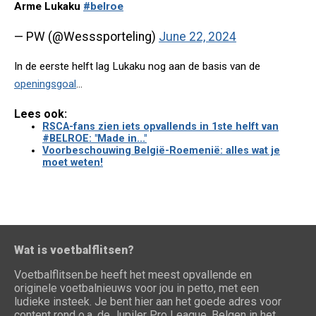
Arme Lukaku
#belroe
— PW (@Wesssporteling)
June 22, 2024
In de eerste helft lag Lukaku nog aan de basis van de
openingsgoal
...
Lees ook:
RSCA-fans zien iets opvallends in 1ste helft van
#BELROE: "Made in..."
Voorbeschouwing België-Roemenië: alles wat je
moet weten!
Wat is voetbalflitsen?
Voetbalflitsen.be heeft het meest opvallende en
originele voetbalnieuws voor jou in petto, met een
ludieke insteek. Je bent hier aan het goede adres voor
content rond o.a. de Jupiler Pro League, Belgen in het