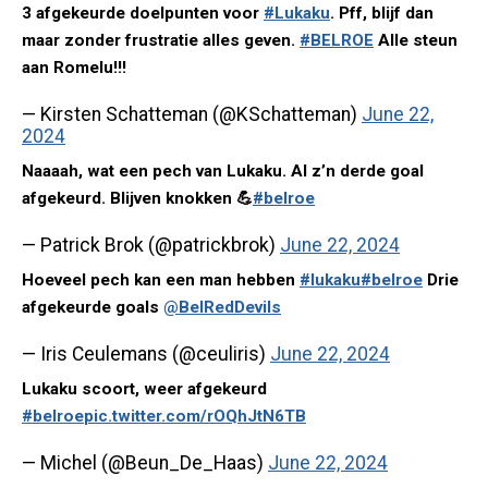
3 afgekeurde doelpunten voor
#Lukaku
. Pff, blijf dan
maar zonder frustratie alles geven.
#BELROE
Alle steun
aan Romelu!!!
— Kirsten Schatteman (@KSchatteman)
June 22,
2024
Naaaah, wat een pech van Lukaku. Al z’n derde goal
afgekeurd. Blijven knokken 💪
#belroe
— Patrick Brok (@patrickbrok)
June 22, 2024
Hoeveel pech kan een man hebben
#lukaku
#belroe
Drie
afgekeurde goals
@BelRedDevils
— Iris Ceulemans (@ceuliris)
June 22, 2024
Lukaku scoort, weer afgekeurd
#belroe
pic.twitter.com/rOQhJtN6TB
— Michel (@Beun_De_Haas)
June 22, 2024