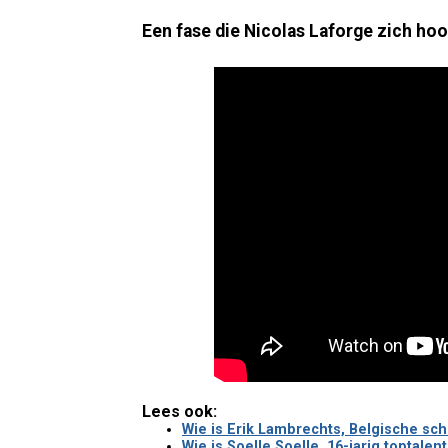
Een fase die Nicolas Laforge zich hoog
Lees ook:
Wie is Erik Lambrechts, Belgische sc
Wie is Soelle Soelle, 16-jarig toptale