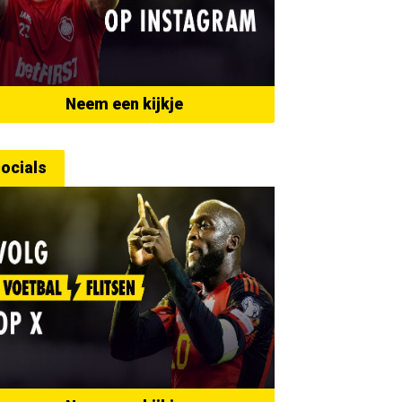
Neem een kijkje
ocials