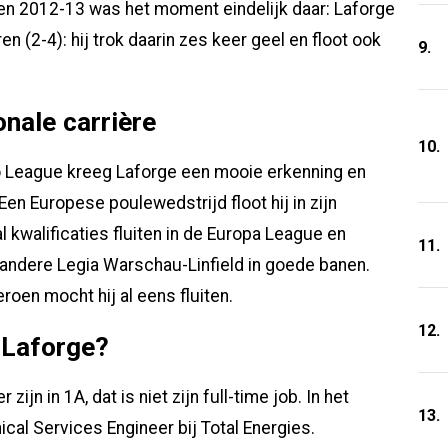
zoen 2012-13 was het moment eindelijk daar: Laforge
 (2-4): hij trok daarin zes keer geel en floot ook
9.
onale carrière
10.
Pro League kreeg Laforge een mooie erkenning en
Een Europese poulewedstrijd floot hij in zijn
al kwalificaties fluiten in de Europa League en
11.
andere Legia Warschau-Linfield in goede banen.
oen mocht hij al eens fluiten.
12.
 Laforge?
jn in 1A, dat is niet zijn full-time job. In het
13.
ical Services Engineer bij Total Energies.