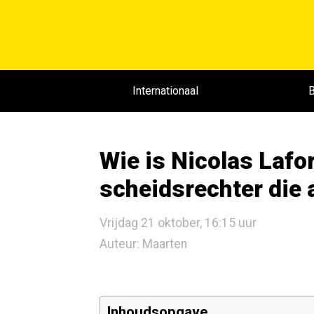
Internationaal
B
Wie is Nicolas Lafo
scheidsrechter die al
Vrijdag 21 oktober, 16:15 uur
Auteur: Maarten
Inhoudsopgave