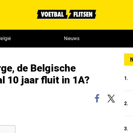
elgië
Nieuws
N
rge, de Belgische
 10 jaar fluit in 1A?
1.
2.
3.