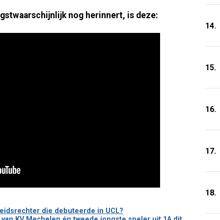
stwaarschijnlijk nog herinnert, is deze:
14.
15.
16.
17.
18.
heidsrechter die debuteerde in UCL?
nt van KV Mechelen én tweede jongste speler uit 1A dit