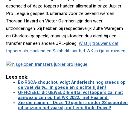
gescheeld of deze toppers hadden allemaal in onze Jupiler
Pro League gespeeld, uiteraard voor ze bekend werden.
Thorgan Hazard en Victor Osimhen zijn dan weer
uitzonderingen. Zij hebben bij respectievelijk Zulte Waregem
en Charleroi gespeeld, maar zij stonden dus dicht bij een
transfer naar een andere JPL-ploeg.
Wist jij trouwens dat
toppers als Haaland en Salah dit jaar het WK in Qatar missen
Lees ook:
Ex-RSCA-chouchou volgt Anderlecht nog steeds op
de voet via tv... in goede en slechte tijden!
OFFICIEEL: dit GEWELDIG elftal vol toppers zal niet
aanwezig zijn op het WK 2022, met Haaland!
Zie die namen... Deze 10 spelers onder 23 scoorden
dit seizoen het vaakst, mét een Rode Duivel!