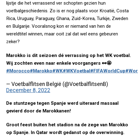
lijstje die het verrassend ver schopten gezien hun
voetbalgeschiedenis. Zo is er nog plaats voor Kroatië, Costa
Rica, Uruguay, Paraguay, Ghana, Zuid-Korea, Turkije, Zweden
en Bulgarije. Vooralsnog kon er niemand van hen de
wereldtitel winnen, maar ooit zal dat wel eens gebeuren
zeker?
Marokko is dit seizoen dé verrassing op het WK voetbal.
Wij zochten even naar enkele voorgangers 👀🤩
#Morocco
#Marokko
#WK
#WKVoetbal
#FIFAWorldCup
#Wor
— Voetbalflitsen België (@VoetbalflitsenB)
December 8, 2022
De stuntzege tegen Spanje werd uiteraard massaal
gevierd door de Marokkanen!
Groot feest buiten het stadion na de zege van Marokko
op Spanje. In Qatar wordt gedanst op de overwinning.