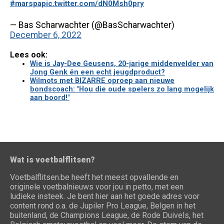
#marspa
pic.twitter.com/dN0Msh0pry
— Bas Scharwachter (@BasScharwachter)
December 6, 2022
Lees ook:
Wie is Jay-Dee Geusens, 20-jarige middenvelder van
Jong Genk én een echt jeugdproduct?
Wilmots met BIZARRE oproep aan nieuwe
bondscoach: "Hou die oude spelers zo lang mogelijk
aan boord!"
Wat is voetbalflitsen?
Voetbalflitsen.be heeft het meest opvallende en
originele voetbalnieuws voor jou in petto, met een
ludieke insteek. Je bent hier aan het goede adres voor
content rond o.a. de Jupiler Pro League, Belgen in het
buitenland, de Champions League, de Rode Duivels, het