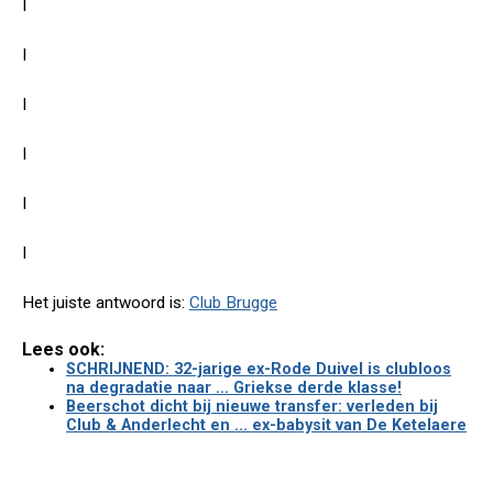
I
I
I
I
I
I
Het juiste antwoord is:
Club Brugge
Lees ook:
SCHRIJNEND: 32-jarige ex-Rode Duivel is clubloos
na degradatie naar ... Griekse derde klasse!
Beerschot dicht bij nieuwe transfer: verleden bij
Club & Anderlecht en ... ex-babysit van De Ketelaere