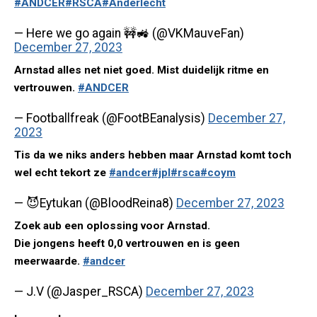
#ANDCER
#RSCA
#Anderlecht
— Here we go again 🚧🚜 (@VKMauveFan)
December 27, 2023
Arnstad alles net niet goed. Mist duidelijk ritme en
vertrouwen.
#ANDCER
— Footballfreak (@FootBEanalysis)
December 27,
2023
Tis da we niks anders hebben maar Arnstad komt toch
wel echt tekort ze
#andcer
#jpl
#rsca
#coym
— 😈Eytukan (@BloodReina8)
December 27, 2023
Zoek aub een oplossing voor Arnstad.
Die jongens heeft 0,0 vertrouwen en is geen
meerwaarde.
#andcer
— J.V (@Jasper_RSCA)
December 27, 2023