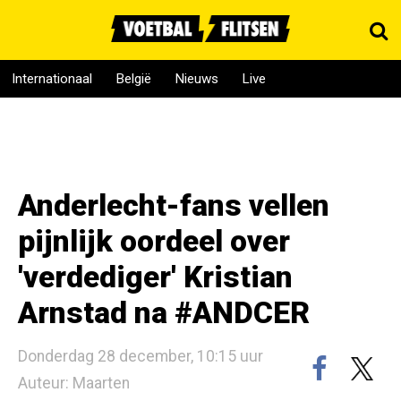
Internationaal
België
Nieuws
Live
Anderlecht-fans vellen
pijnlijk oordeel over
'verdediger' Kristian
Arnstad na #ANDCER
Donderdag 28 december, 10:15 uur
Auteur: Maarten