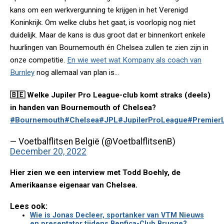
kans om een werkvergunning te krijgen in het Verenigd
Koninkrijk. Om welke clubs het gaat, is voorlopig nog niet
duidelijk. Maar de kans is dus groot dat er binnenkort enkele
huurlingen van Bournemouth én Chelsea zullen te zien zijn in
onze competitie.
En wie weet wat Kompany als coach van
Burnley
nog allemaal van plan is...
🇧🇪 Welke Jupiler Pro League-club komt straks (deels)
in handen van Bournemouth of Chelsea?
#Bournemouth
#Chelsea
#JPL
#JupilerProLeague
#Premier
— Voetbalflitsen België (@VoetbalflitsenB)
December 20, 2022
Hier zien we een interview met Todd Boehly, de
Amerikaanse eigenaar van Chelsea.
Lees ook:
Wie is Jonas Decleer, sportanker van VTM Nieuws
en presentator tijdens Benfica-Club Brugge?