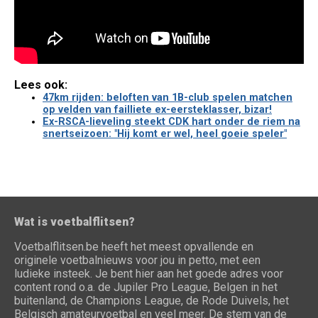
Lees ook:
47km rijden: beloften van 1B-club spelen matchen
op velden van failliete ex-eersteklasser, bizar!
Ex-RSCA-lieveling steekt CDK hart onder de riem na
snertseizoen: "Hij komt er wel, heel goeie speler"
Wat is voetbalflitsen?
Voetbalflitsen.be heeft het meest opvallende en
originele voetbalnieuws voor jou in petto, met een
ludieke insteek. Je bent hier aan het goede adres voor
content rond o.a. de Jupiler Pro League, Belgen in het
buitenland, de Champions League, de Rode Duivels, het
Belgisch amateurvoetbal en veel meer. De stem van de