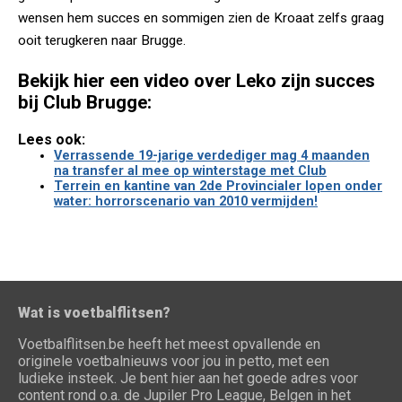
wensen hem succes en sommigen zien de Kroaat zelfs graag
ooit terugkeren naar Brugge.
Bekijk hier een video over Leko zijn succes
bij Club Brugge:
Lees ook:
Verrassende 19-jarige verdediger mag 4 maanden
na transfer al mee op winterstage met Club
Terrein en kantine van 2de Provincialer lopen onder
water: horrorscenario van 2010 vermijden!
Wat is voetbalflitsen?
Voetbalflitsen.be heeft het meest opvallende en
originele voetbalnieuws voor jou in petto, met een
ludieke insteek. Je bent hier aan het goede adres voor
content rond o.a. de Jupiler Pro League, Belgen in het