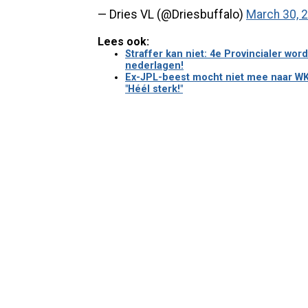
— Dries VL (@Driesbuffalo)
March 30, 
Lees ook:
Straffer kan niet: 4e Provincialer wo
nederlagen!
Ex-JPL-beest mocht niet mee naar WK,
"Héél sterk!"