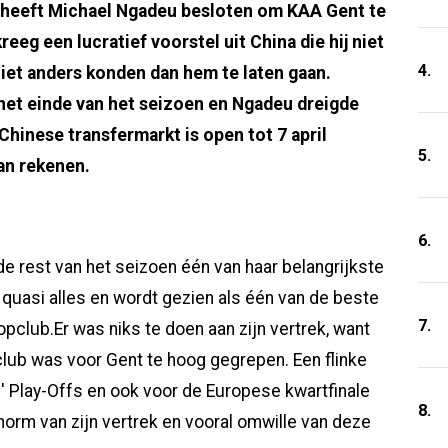
n heeft Michael Ngadeu besloten om KAA Gent te
eg een lucratief voorstel uit China die hij niet
4.
niet anders konden dan hem te laten gaan.
 het einde van het seizoen en Ngadeu dreigde
Chinese transfermarkt is open tot 7 april
5.
n rekenen.
6.
e rest van het seizoen één van haar belangrijkste
uasi alles en wordt gezien als één van de beste
7.
pclub.Er was niks te doen aan zijn vertrek, want
club was voor Gent te hoog gegrepen. Een flinke
s' Play-Offs en ook voor de Europese kwartfinale
8.
orm van zijn vertrek en vooral omwille van deze