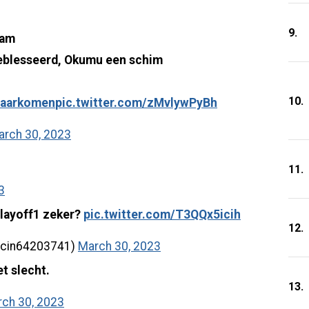
9.
ham
eblesseerd, Okumu een schim
10.
maarkomen
pic.twitter.com/zMvlywPyBh
arch 30, 2023
11.
3
layoff1 zeker?
pic.twitter.com/T3QQx5icih
12.
ncin64203741)
March 30, 2023
t slecht.
13.
ch 30, 2023