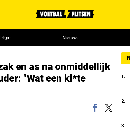
elgië
Nieuws
N
zak en as na onmiddellijk
uder: "Wat een kl*te
1.
2.
3.