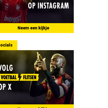
Neem een kijkje
ocials