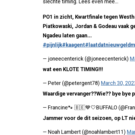
slechte timing. Lees even mee...
PO1 in zicht, Kwartfinale tegen West
Piatkowaski, Jordan & Godeau vaak g
Ngadeu laten gaan...
#pijnlijk
#kaagent
#laatdatnieuwgeld
— joneecenterick (@joneecenterick)
M
wat een KLOTE TIMING!!!
— Peter (@petergent78)
March 30, 202
Waardige vervanger??Wie?? bye bye p
— Francine🐾 🇧🇪💙🤍BUFFALO (@Fra
Jammer voor de dit seizoen, op LT nie
— Noah Lambert (@noahlambert11)
Mar