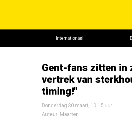
Internationaal
B
Gent-fans zitten in 
vertrek van sterkho
timing!"
Donderdag 30 maart, 10:15 uur
Auteur: Maarten