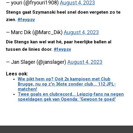
— youri (@fryouri1908)
August 4, 2023
Stengs gaat Szymanski heel snel doen vergeten zo te
zien.
#feypsv
— Marc Dik (@Marc_Dik)
August 4, 2023
Die Stengs kan wel wat hé, paar heerlijke ballen al
tussen de linies door.
#feypsv
— Jan Slager (@janslager)
August 4, 2023
Lees ook:
Wie pikt hem op? Ooit 2x kampioen met Club
Brugge, nu op z'n 36ste zonder club... 112 JPL-
matchen!
Twee goals en clubrecord... Leipzig-fans na negen
speeldagen gek van Openda: "Gewoon te goed"