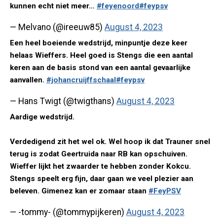
kunnen echt niet meer…
#feyenoord
#feypsv
— Melvano (@ireeuw85)
August 4, 2023
Een heel boeiende wedstrijd, minpuntje deze keer
helaas Wieffers. Heel goed is Stengs die een aantal
keren aan de basis stond van een aantal gevaarlijke
aanvallen.
#johancruijffschaal
#feypsv
— Hans Twigt (@twigthans)
August 4, 2023
Aardige wedstrijd.
Verdedigend zit het wel ok. Wel hoop ik dat Trauner snel
terug is zodat Geertruida naar RB kan opschuiven.
Wieffer lijkt het zwaarder te hebben zonder Kokcu.
Stengs speelt erg fijn, daar gaan we veel plezier aan
beleven. Gimenez kan er zomaar staan
#FeyPSV
— -tommy- (@tommypijkeren)
August 4, 2023