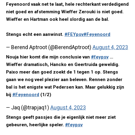
Feyenoord vaak net te laat, hele rechterkant verdedigend
niet goed en afstemming Wieffer Zerouki is niet goed.
Wieffer en Hartman ook heel slordig aan de bal.
Stengs echt een aanwinst.
#FEYpsv
#Feyenoord
— Berend Aptroot (@BerendAptroot)
August 4, 2023
Nouja hier komt die mijn conclusie van
#feypsv
…
Wieffer dramatisch, Hancko en Geertruida geweldig.
Paixo meer dan goed zoekt de 1 tegen 1 op. Stengs
gaan we nog veel plezier aan beleven. Rennen zonder
bal is het enigste wat Pedersen kan. Maar gelukkig zijn
bij
#Feyenoord
(1/2)
— Jaq (@trapjaq1)
August 4, 2023
Stengs geeft passjes die je eigenlijk niet meer ziet
gebeuren, heerlijke speler.
#feypsv