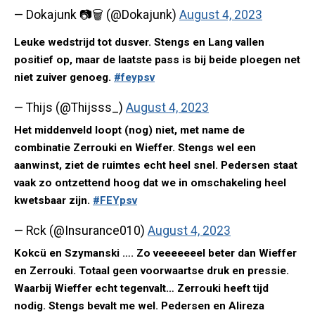
— Dokajunk 📷🗑 (@Dokajunk)
August 4, 2023
Leuke wedstrijd tot dusver. Stengs en Lang vallen
positief op, maar de laatste pass is bij beide ploegen net
niet zuiver genoeg.
#feypsv
— Thijs (@Thijsss_)
August 4, 2023
Het middenveld loopt (nog) niet, met name de
combinatie Zerrouki en Wieffer. Stengs wel een
aanwinst, ziet de ruimtes echt heel snel. Pedersen staat
vaak zo ontzettend hoog dat we in omschakeling heel
kwetsbaar zijn.
#FEYpsv
— Rck (@Insurance010)
August 4, 2023
Kokcü en Szymanski …. Zo veeeeeeel beter dan Wieffer
en Zerrouki. Totaal geen voorwaartse druk en pressie.
Waarbij Wieffer echt tegenvalt… Zerrouki heeft tijd
nodig. Stengs bevalt me wel. Pedersen en Alireza