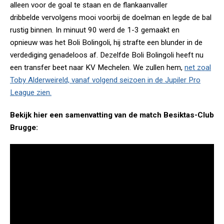
alleen voor de goal te staan en de flankaanvaller
dribbelde vervolgens mooi voorbij de doelman en legde de bal
rustig binnen. In minuut 90 werd de 1-3 gemaakt en
opnieuw was het Boli Bolingoli, hij strafte een blunder in de
verdediging genadeloos af. Dezelfde Boli Bolingoli heeft nu
een transfer beet naar KV Mechelen. We zullen hem,
net zoal
Toby Alderweireld, vanaf volgend seizoen in de Jupiler Pro
League zien.
Bekijk hier een samenvatting van de match Besiktas-Club
Brugge: